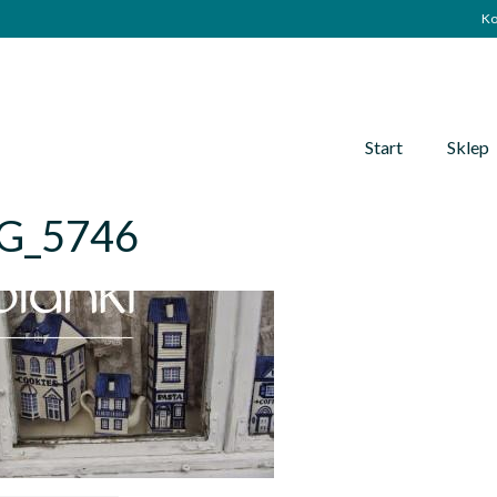
Ko
Start
Sklep
G_5746