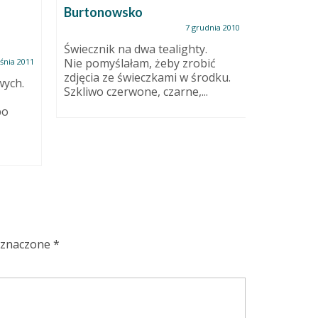
Eksperym
Burtonowsko
nieudane
7 grudnia 2010
duże szt
rzeźbić. W
Świecznik na dwa tealighty.
Nie pomyślałam, żeby zrobić
śnia 2011
zdjęcia ze świeczkami w środku.
wych.
Szkliwo czerwone, czarne,...
bo
oznaczone
*