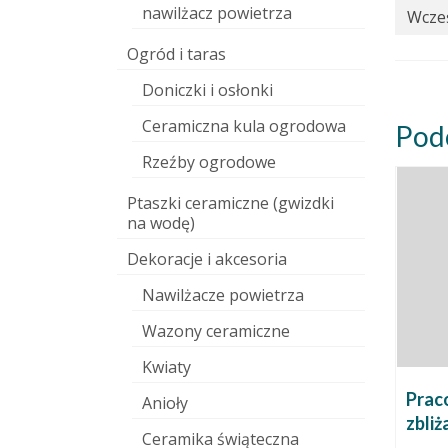
nawilżacz powietrza
Wcześ
Ogród i taras
Doniczki i osłonki
Ceramiczna kula ogrodowa
Pod
Rzeźby ogrodowe
Ptaszki ceramiczne (gwizdki
na wodę)
Dekoracje i akcesoria
Nawilżacze powietrza
Wazony ceramiczne
Kwiaty
Praco
Anioły
zbliż
Ceramika świąteczna