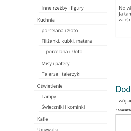
Wrześniowa ceramika
No wł
Inne rzeźby i figury
artystyczna. Anioły
7 grudnia 2010
Ja ta
ceramiczne, rzeźby i wazon.
wiośn
Kuchnia
ować, czy
do
27 września 2014
porcelana i złoto
Filiżanki, kubki, matera
porcelana i złoto
Misy i patery
Talerze i talerzyki
Oświetlenie
Dod
Lampy
Twój a
Świeczniki i kominki
Komenta
Kafle
Umywalki