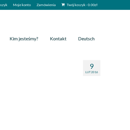
szyk
Moje konto
Zamówienia
Twój koszyk
-
0.00
zł
Kim jesteśmy?
Kontakt
Deutsch
9
LUT 2016