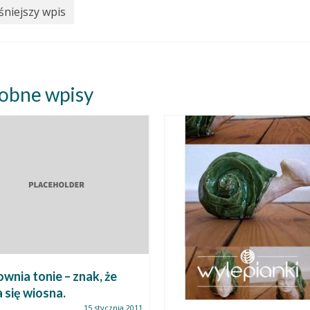
niejszy wpis
obne wpisy
wnia tonie – znak, że
a się wiosna.
15 stycznia 2011