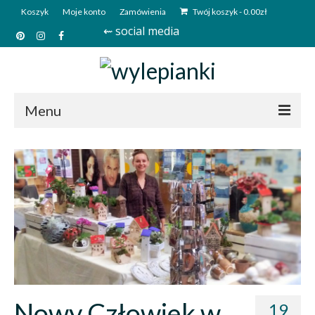
Koszyk
Moje konto
Zamówienia
Twój koszyk
-
0.00
zł
⇜ social media
Menu
Start
Sklep
Kim jesteśmy?
Kontakt
Deutsch
Nowy Człowiek w
19