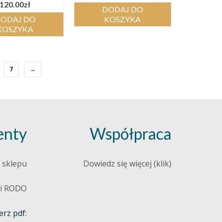
120.00
zł
DODAJ DO
ODAJ DO
KOSZYKA
KOSZYKA
7
→
nty
Współpraca
 sklepu
Dowiedz się więcej (klik)
 i RODO
rz pdf: