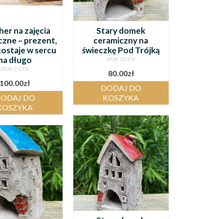
er na zajęcia
Stary domek
czne – prezent,
ceramiczny na
zostaje w sercu
świeczkę Pod Trójką
na długo
BRAK OCEN
BRAK OCEN
80.00
zł
100.00
zł
DODAJ DO
ODAJ DO
KOSZYKA
KOSZYKA