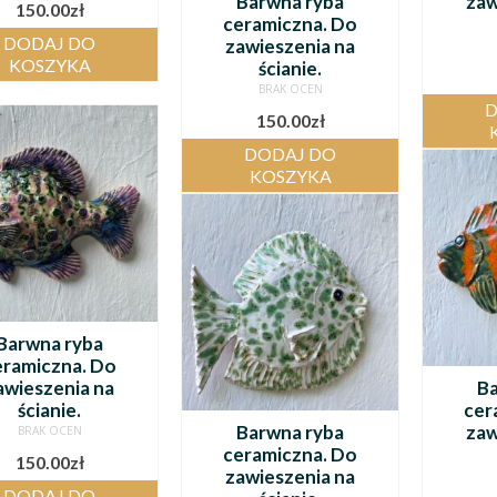
Barwna ryba
zaw
150.00
zł
ceramiczna. Do
DODAJ DO
zawieszenia na
KOSZYKA
ścianie.
BRAK OCEN
D
150.00
zł
DODAJ DO
KOSZYKA
Barwna ryba
eramiczna. Do
awieszenia na
Ba
ścianie.
cer
Barwna ryba
zaw
BRAK OCEN
ceramiczna. Do
150.00
zł
zawieszenia na
DODAJ DO