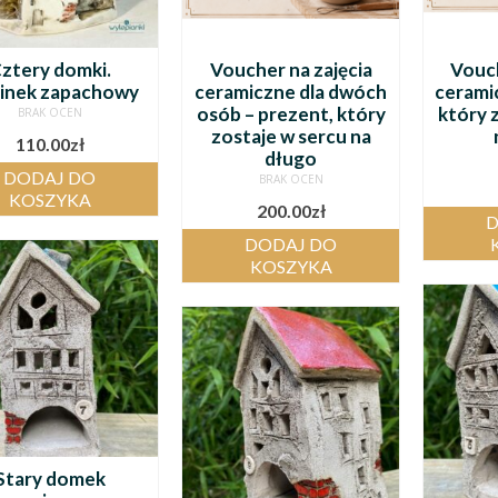
ztery domki.
Voucher na zajęcia
Vouch
inek zapachowy
ceramiczne dla dwóch
cerami
osób – prezent, który
który 
BRAK OCEN
zostaje w sercu na
110.00
zł
długo
DODAJ DO
BRAK OCEN
KOSZYKA
200.00
zł
D
DODAJ DO
KOSZYKA
Stary domek