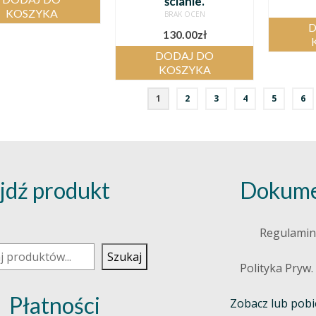
ścianie.
KOSZYKA
BRAK OCEN
D
130.00
zł
DODAJ DO
KOSZYKA
1
2
3
4
5
6
jdź produkt
Dokume
j
Regulamin
Szukaj
Polityka Pryw.
Płatności
Zobacz lub pobie