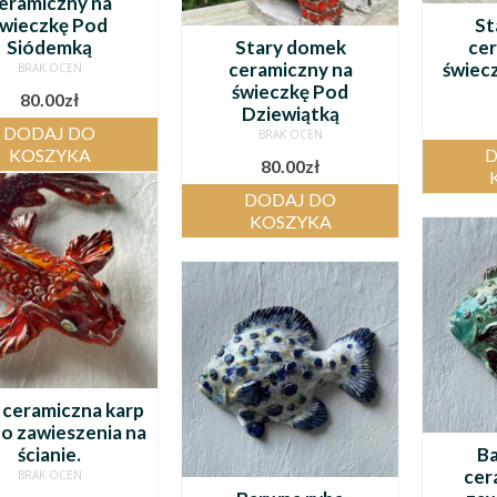
eramiczny na
świeczkę Pod
St
Siódemką
Stary domek
ce
ceramiczny na
świec
BRAK OCEN
świeczkę Pod
80.00
zł
Dziewiątką
DODAJ DO
BRAK OCEN
KOSZYKA
D
80.00
zł
DODAJ DO
KOSZYKA
 ceramiczna karp
Do zawieszenia na
ścianie.
Ba
cer
BRAK OCEN