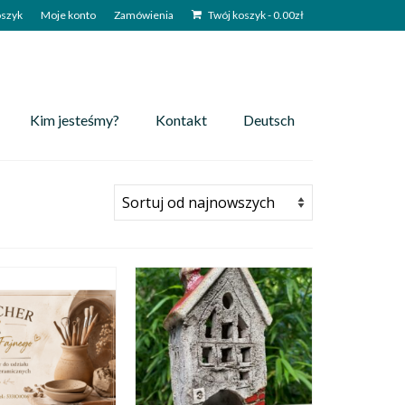
szyk
Moje konto
Zamówienia
Twój koszyk
-
0.00
zł
Kim jesteśmy?
Kontakt
Deutsch