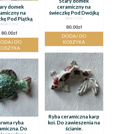
Stary domek
ary domek
ceramiczny na
ramiczny na
świeczkę Pod Dwójką
zkę Pod Piątką
BRAK OCEN
BRAK OCEN
80.00
zł
80.00
zł
DODAJ DO
ODAJ DO
KOSZYKA
KOSZYKA
Ryba ceramiczna karp
rwna ryba
koi. Do zawieszenia na
amiczna. Do
ścianie.