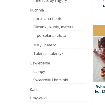
Inne rzeźby i figury
c
Kuchnia
porcelana i złoto
Filiżanki, kubki, matera
porcelana i złoto
Misy i patery
Talerze i talerzyki
Oświetlenie
Lampy
Świeczniki i kominki
Ryba
Kafle
koi. 
Umywalki