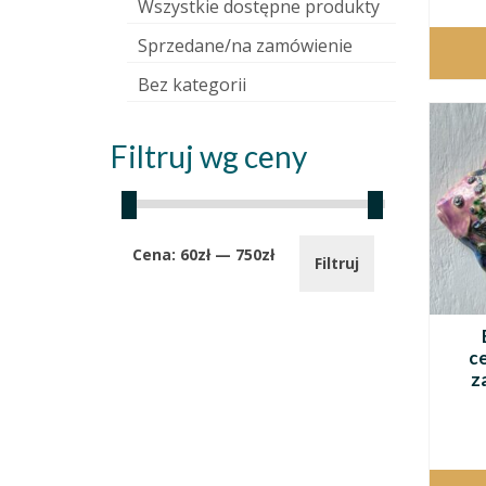
Wszystkie dostępne produkty
Sprzedane/na zamówienie
Bez kategorii
Filtruj wg ceny
Cena
Cena
Cena:
60zł
—
750zł
Filtruj
min.
maks.
c
z