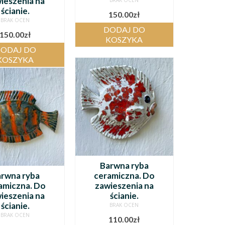
ieszenia na
BRAK OCEN
ścianie.
150.00
zł
BRAK OCEN
DODAJ DO
150.00
zł
KOSZYKA
ODAJ DO
KOSZYKA
Barwna ryba
rwna ryba
ceramiczna. Do
amiczna. Do
zawieszenia na
ieszenia na
ścianie.
ścianie.
BRAK OCEN
BRAK OCEN
110.00
zł