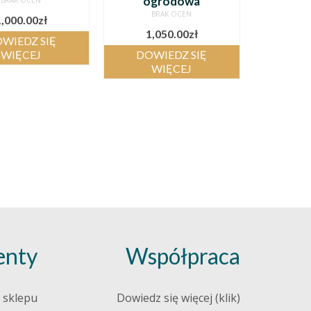
ogrodowa
BRAK OCEN
BRAK OCEN
1,000.00
zł
1,050.00
zł
WIEDZ SIĘ
WIĘCEJ
DOWIEDZ SIĘ
WIĘCEJ
nty
Współpraca
 sklepu
Dowiedz się więcej (klik)