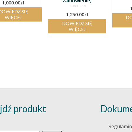
zamówienie)
1,000.00
zł
BRAK OCEN
DOWIEDZ SIĘ
1,250.00
zł
WIĘCEJ
DO
DOWIEDZ SIĘ
WIĘCEJ
jdź produkt
Dokume
j
Regulamin