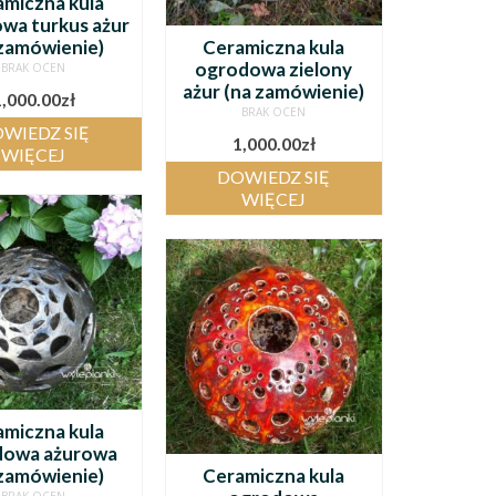
amiczna kula
wa turkus ażur
 zamówienie)
Ceramiczna kula
ogrodowa zielony
BRAK OCEN
ażur (na zamówienie)
1,000.00
zł
BRAK OCEN
WIEDZ SIĘ
1,000.00
zł
WIĘCEJ
DOWIEDZ SIĘ
WIĘCEJ
amiczna kula
dowa ażurowa
 zamówienie)
Ceramiczna kula