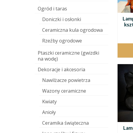
Ogród i taras
Lam
Doniczki i osłonki
kszt
Ceramiczna kula ogrodowa
Rzeźby ogrodowe
Ptaszki ceramiczne (gwizdki
na wodę)
Dekoracje i akcesoria
Nawilżacze powietrza
Wazony ceramiczne
Kwiaty
Anioły
Ceramika świąteczna
Lam