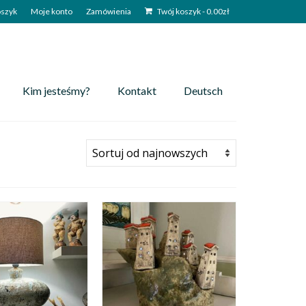
szyk
Moje konto
Zamówienia
Twój koszyk
-
0.00
zł
Kim jesteśmy?
Kontakt
Deutsch