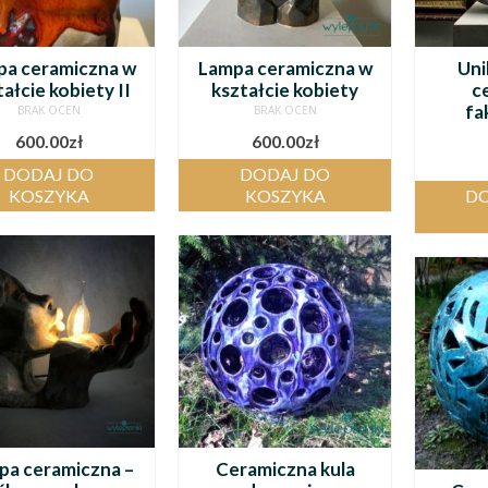
pa ceramiczna w
Lampa ceramiczna w
Uni
ałcie kobiety II
kształcie kobiety
c
fa
BRAK OCEN
BRAK OCEN
600.00
zł
600.00
zł
DODAJ DO
DODAJ DO
KOSZYKA
KOSZYKA
DO
pa ceramiczna –
Ceramiczna kula