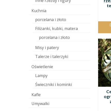
Inne rzeźby i figury
rze
te
Kuchnia
porcelana i złoto
Filiżanki, kubki, matera
porcelana i złoto
Misy i patery
Talerze i talerzyki
Oświetlenie
Lampy
Świeczniki i kominki
Ce
Kafle
ogr
Umywalki