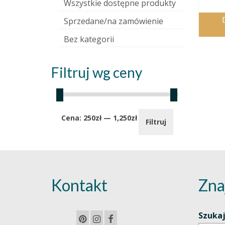
Wszystkie dostępne produkty
Sprzedane/na zamówienie
Bez kategorii
Filtruj wg ceny
Cena
Cena
Cena:
250zł
—
1,250zł
Filtruj
min.
maks.
Kontakt
Zna
Szuka