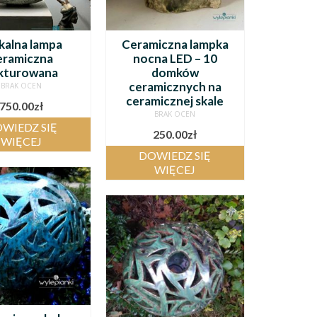
kalna lampa
Ceramiczna lampka
eramiczna
nocna LED – 10
kturowana
domków
ceramicznych na
BRAK OCEN
ceramicznej skale
750.00
zł
BRAK OCEN
WIEDZ SIĘ
250.00
zł
WIĘCEJ
DOWIEDZ SIĘ
WIĘCEJ