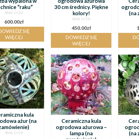
źba wypalona w
ogrodowa ażurowa
Cer
chnice “raku”
30 cm średnicy. Piękne
ogrodo
kolory!
(na
BRAK OCEN
BRAK OCEN
600.00
zł
450.00
zł
DOWIEDZ SIĘ
WIĘCEJ
DOWIEDZ SIĘ
DO
WIĘCEJ
ramiczna kula
odowa ażur (na
Ceramiczna kula
Cer
zamówienie)
ogrodowa ażurowa –
ogro
lampa (na
(na
BRAK OCEN