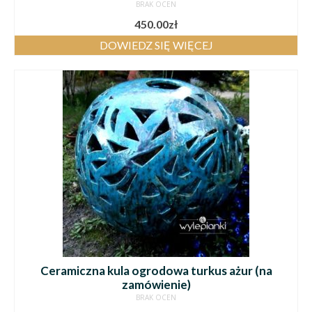
BRAK OCEN
450.00
zł
DOWIEDZ SIĘ WIĘCEJ
Ceramiczna kula ogrodowa turkus ażur (na
zamówienie)
BRAK OCEN