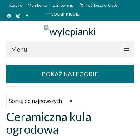
Koszyk
Moje konto
Zamówienia
Twój koszyk
-
0.00
zł
⇜ social media
Menu
Start
POKAŻ KATEGORIE
Sklep
Kim jesteśmy?
Kontakt
Ceramiczna kula
Deutsch
ogrodowa