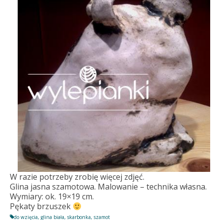
W razie potrzeby zrobię więcej zdjęć.
Glina jasna szamotowa. Malowanie – technika własna.
Wymiary: ok. 19×19 cm.
Pękaty brzuszek
do wzięcia
,
glina biała
,
skarbonka
,
szamot