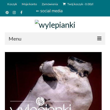
Koszyk
Moje konto
Zamówienia
Twój koszyk
-
0.00
zł
⇜ social media
Menu
Start
Sklep
Kim jesteśmy?
Kontakt
Deutsch