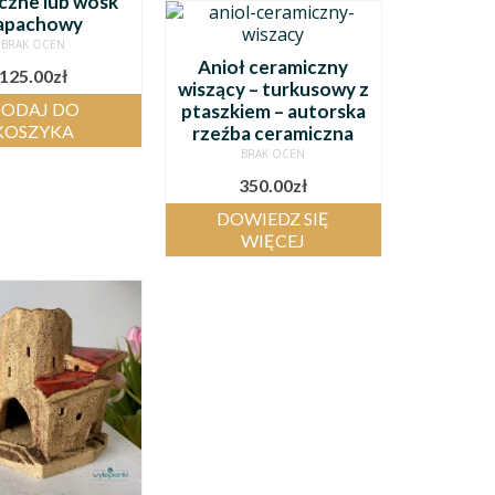
czne lub wosk
apachowy
BRAK OCEN
Anioł ceramiczny
125.00
zł
wiszący – turkusowy z
ODAJ DO
ptaszkiem – autorska
KOSZYKA
rzeźba ceramiczna
BRAK OCEN
350.00
zł
DOWIEDZ SIĘ
WIĘCEJ