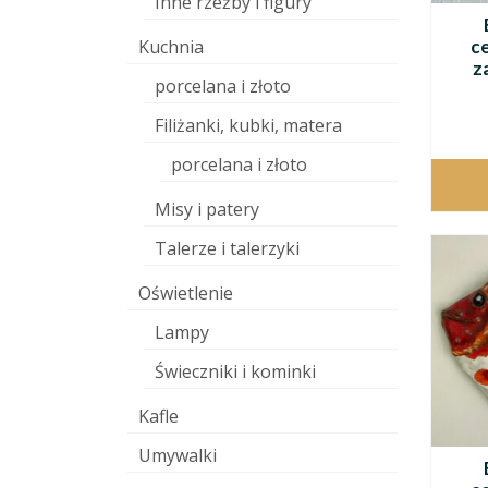
Inne rzeźby i figury
c
Kuchnia
z
porcelana i złoto
Filiżanki, kubki, matera
porcelana i złoto
Misy i patery
Talerze i talerzyki
Oświetlenie
Lampy
Świeczniki i kominki
Kafle
Umywalki