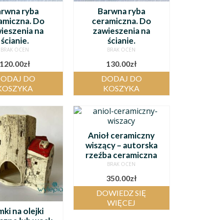
rwna ryba
Barwna ryba
amiczna. Do
ceramiczna. Do
ieszenia na
zawieszenia na
ścianie.
ścianie.
BRAK OCEN
BRAK OCEN
120.00
zł
130.00
zł
ODAJ DO
DODAJ DO
KOSZYKA
KOSZYKA
Anioł ceramiczny
wiszący – autorska
rzeźba ceramiczna
BRAK OCEN
350.00
zł
DOWIEDZ SIĘ
WIĘCEJ
ki na olejki