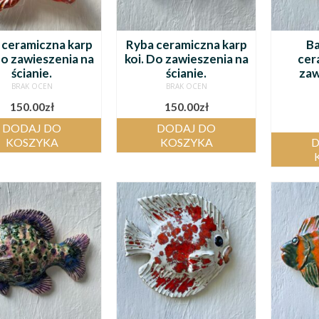
 ceramiczna karp
Ryba ceramiczna karp
Ba
Do zawieszenia na
koi. Do zawieszenia na
cer
ścianie.
ścianie.
zaw
BRAK OCEN
BRAK OCEN
150.00
zł
150.00
zł
DODAJ DO
DODAJ DO
KOSZYKA
KOSZYKA
D