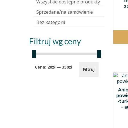
c
Wszystkie dostępne produkty
z
Sprzedane/na zamówienie
Bez kategorii
Filtruj wg ceny
Cena
Cena
Cena:
20zł
—
350zł
Filtruj
min.
maks.
Anio
powi
-tur
– a