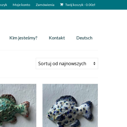
szyk
Moje konto
Zamówienia
Twój koszyk
-
0.00
zł
Kim jesteśmy?
Kontakt
Deutsch