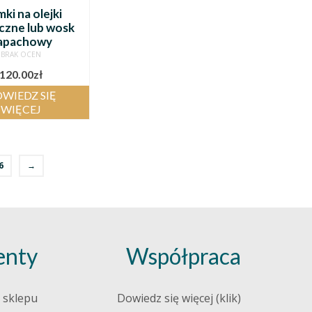
ki na olejki
czne lub wosk
apachowy
BRAK OCEN
120.00
zł
WIEDZ SIĘ
WIĘCEJ
6
→
nty
Współpraca
 sklepu
Dowiedz się więcej (klik)