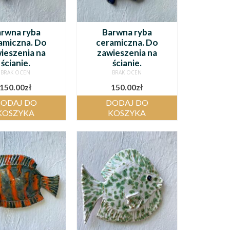
rwna ryba
Barwna ryba
amiczna. Do
ceramiczna. Do
ieszenia na
zawieszenia na
ścianie.
ścianie.
BRAK OCEN
BRAK OCEN
150.00
zł
150.00
zł
ODAJ DO
DODAJ DO
KOSZYKA
KOSZYKA