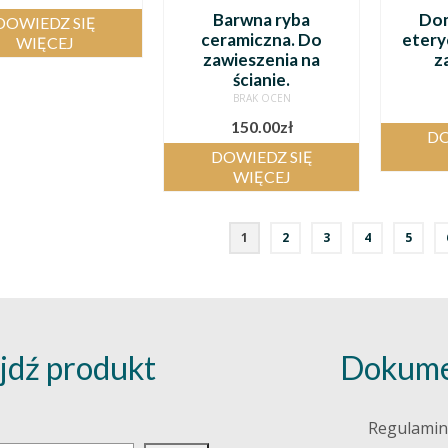
Barwna ryba
Dom
DOWIEDZ SIĘ
ceramiczna. Do
etery
WIĘCEJ
zawieszenia na
z
ścianie.
BRAK OCEN
150.00
zł
DO
DOWIEDZ SIĘ
WIĘCEJ
1
2
3
4
5
jdź produkt
Dokume
j
Regulamin