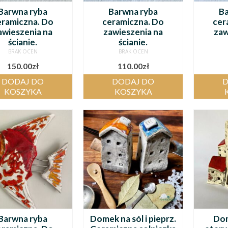
Barwna ryba
Barwna ryba
Ba
eramiczna. Do
ceramiczna. Do
cer
awieszenia na
zawieszenia na
zaw
ścianie.
ścianie.
BRAK OCEN
BRAK OCEN
150.00
zł
110.00
zł
DODAJ DO
DODAJ DO
D
KOSZYKA
KOSZYKA
Barwna ryba
Domek na sól i pieprz.
Dom