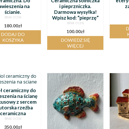
eramiczna. Do
Ceramiczna solniczka
etery
awieszenia na
i pieprzniczka.
z
ścianie.
Darmowa wysyłka!
Wpisz kod: “pieprzę”
BRAK OCEN
BRAK OCEN
180.00
zł
D
100.00
zł
DODAJ DO
KOSZYKA
DOWIEDZ SIĘ
WIĘCEJ
ł ceramiczny do
eszenia na ścianę
kusowy z sercem
utorska rzeźba
ceramiczna
BRAK OCEN
350.00
zł