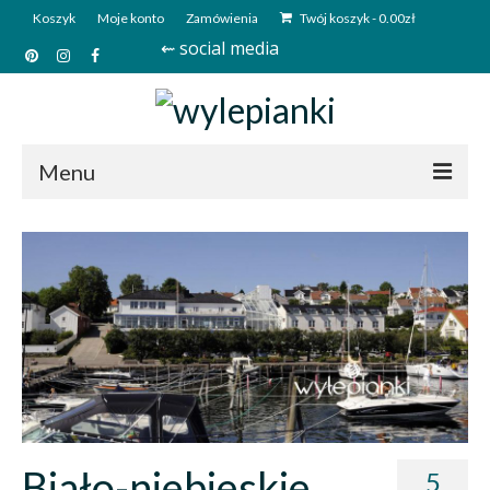
Koszyk
Moje konto
Zamówienia
Twój koszyk
-
0.00
zł
⇜ social media
Menu
Start
Sklep
Kim jesteśmy?
Kontakt
Deutsch
Biało-niebieskie
5