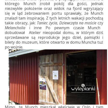
którego Munch zrobił pokój dla gości, jednak
niezwykłe położenie oraz widok na fjord wgryzający
się w ląd żebrowaniem portu sprawiały, że Munch
znalazł tam inspirację. Z tych letnich wakacji pochodzą
takie obrazy, jak:
Taniec życia, Dziewczęta na moście
czy
Melancholia
i inne Po pewnym czasie Munch
dobudował Atelier nieopodal domu, w którym dziś
sprzedawane są reprodukcje jego dzieł, pamiątki i
bilety do muzeum, które otwarto w domu Muncha tuż
po wojnie.
Mimo, że Munch mieszkał właściwie w Oslo i tam