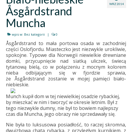
WRZ 2014
Åsgårdstrand
Muncha
wpis w:
Bez kategorii
|
0
Åsgårdstrand to mała portowa osada w zachodniej
części Oslofjordu. Miasteczko jest niezwykle urokliwie,
spokojne. Typowe dla Norwegii niewielkie drewniane
domki, przycupnięcie nad siatką uliczek, świecą
tytanową bielą, co w połączeniu z mocnym kolorem
nieba odbijającym się w fjordzie sprawia,
że Åsgårdstrand zostanie w mojej pamięci biało-
niebieskie.
Munch kupił dom w tej niewielkiej osadzie rybackiej,
by mieszkać w nim i tworzyć w okresie letnim. Był z
tego niezwykle dumny, nie był to bowiem najlepszy
czas dla Muncha, jego obrazy nie sprzedawały się.
Nie była to luksusowa posiadłość, to raczej skromna,
dwuizbowa chata rybacka, z przyległym kurnikiem, z