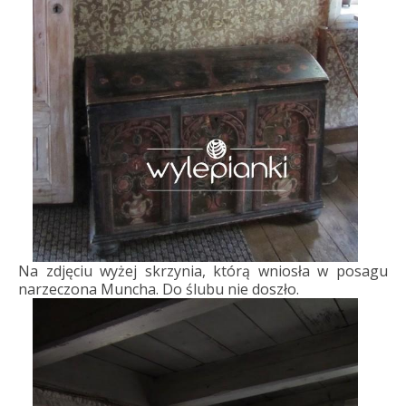
Na zdjęciu wyżej skrzynia, którą wniosła w posagu
narzeczona Muncha. Do ślubu nie doszło.