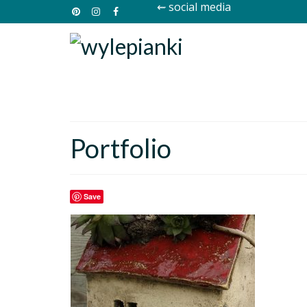
⇜ social media
Portfolio
Save