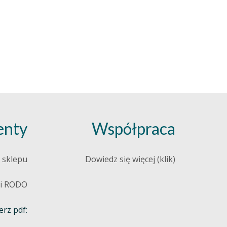
nty
Współpraca
 sklepu
Dowiedz się więcej (klik)
 i RODO
rz pdf: