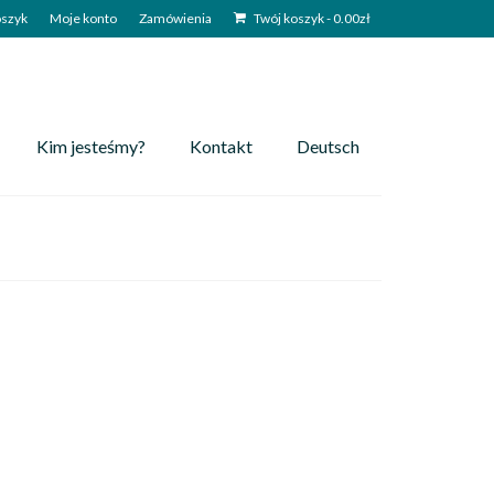
szyk
Moje konto
Zamówienia
Twój koszyk
-
0.00
zł
Kim jesteśmy?
Kontakt
Deutsch