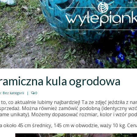
ramiczna kula ogrodowa
w:
Bez kategorii
|
0
 to, co aktualnie lubimy najbardziej! Ta ze zdjęć jeździła z n
 sprzedaż. Można również zamówić podobną (identyczny wzór
same unikaty). Możemy dopasować rozmiar, kolor i wzór pod 
 około 45 cm średnicy, 145 cm w obwodzie, waży 10 kg. Cena