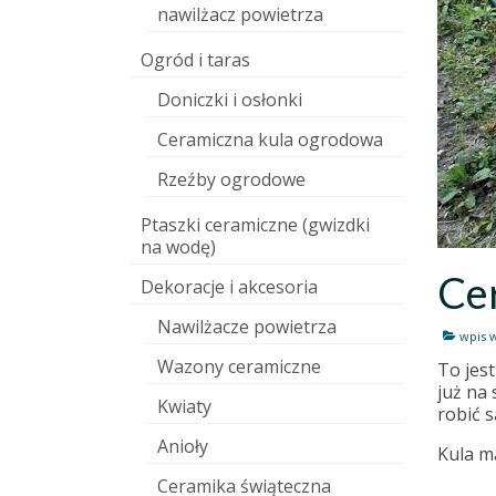
nawilżacz powietrza
Ogród i taras
Doniczki i osłonki
Ceramiczna kula ogrodowa
Rzeźby ogrodowe
Ptaszki ceramiczne (gwizdki
na wodę)
Ce
Dekoracje i akcesoria
Nawilżacze powietrza
wpis 
Wazony ceramiczne
To jest
już na
Kwiaty
robić 
Anioły
Kula ma
Ceramika świąteczna