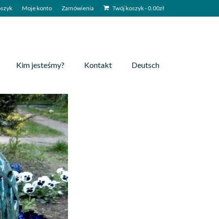
szyk
Moje konto
Zamówienia
Twój koszyk
-
0.00
zł
Kim jesteśmy?
Kontakt
Deutsch