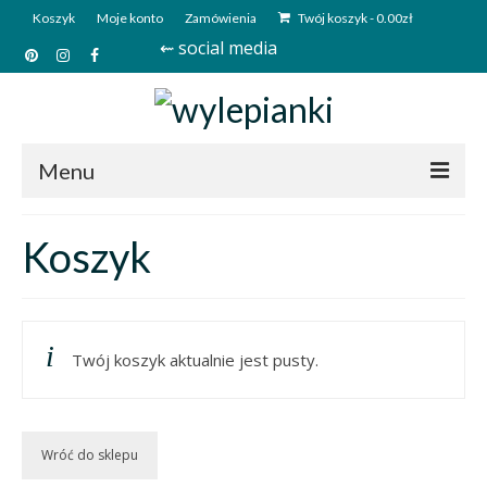
Koszyk
Moje konto
Zamówienia
Twój koszyk
-
0.00
zł
⇜ social media
Menu
Start
Koszyk
Sklep
Kim jesteśmy?
Twój koszyk aktualnie jest pusty.
Kontakt
Deutsch
Wróć do sklepu