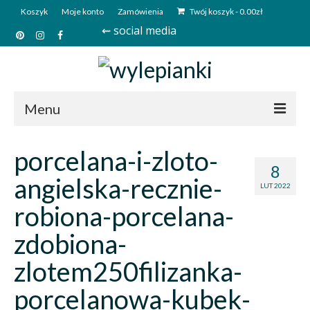
Koszyk
Moje konto
Zamówienia
Twój koszyk
-
0.00
zł
⇜ social media
Menu
Start
porcelana-i-zloto-
8
Sklep
angielska-recznie-
LUT 2022
Kim jesteśmy?
robiona-porcelana-
Kontakt
zdobiona-
Deutsch
zlotem250filizanka-
porcelanowa-kubek-