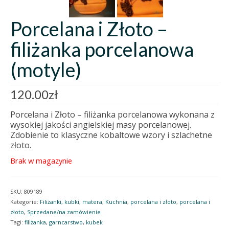
Porcelana i Złoto –
filiżanka porcelanowa
(motyle)
120.00
zł
Porcelana i Złoto – filiżanka porcelanowa wykonana z
wysokiej jakości angielskiej masy porcelanowej.
Zdobienie to klasyczne kobaltowe wzory i szlachetne
złoto.
Brak w magazynie
SKU:
809189
Kategorie:
Filiżanki, kubki, matera
,
Kuchnia
,
porcelana i złoto
,
porcelana i
złoto
,
Sprzedane/na zamówienie
Tagi:
filiżanka
,
garncarstwo
,
kubek