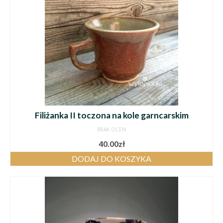
Filiżanka II toczona na kole garncarskim
BRAK OCEN
40.00
zł
DODAJ DO KOSZYKA