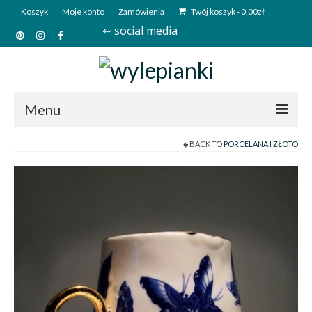
Koszyk
Moje konto
Zamówienia
Twój koszyk
-
0.00
zł
⇜ social media
Menu
BACK TO
PORCELANA I ZŁOTO
Start
Sklep
Kim jesteśmy?
Kontakt
Deutsch