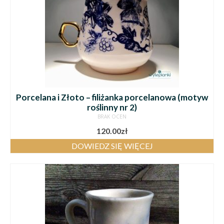
Porcelana i Złoto – filiżanka porcelanowa (motyw
roślinny nr 2)
BRAK OCEN
120.00
zł
DOWIEDZ SIĘ WIĘCEJ