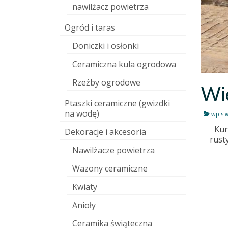
nawilżacz powietrza
Ogród i taras
Doniczki i osłonki
Ceramiczna kula ogrodowa
Rzeźby ogrodowe
Wie
Ptaszki ceramiczne (gwizdki
na wodę)
wpis 
Kur
Dekoracje i akcesoria
rust
Nawilżacze powietrza
Wazony ceramiczne
Kwiaty
Anioły
Ceramika świąteczna