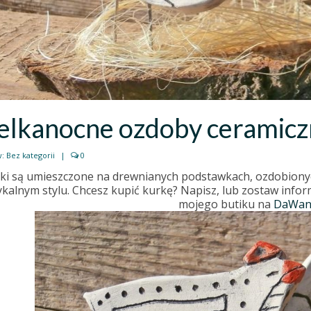
lkanocne ozdoby ceramiczn
w:
Bez kategorii
|
0
ki są umieszczone na drewnianych podstawkach, ozdobiony
ykalnym stylu. Chcesz kupić kurkę? Napisz, lub zostaw info
mojego butiku na
DaWand