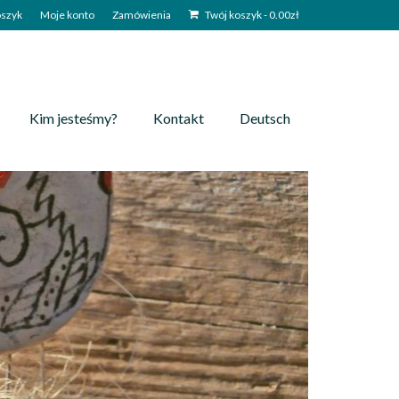
szyk
Moje konto
Zamówienia
Twój koszyk
-
0.00
zł
Kim jesteśmy?
Kontakt
Deutsch