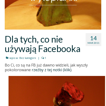
Dla tych, co nie
14
MAR 2011
używają Facebooka
wpis w:
Bez kategorii
|
1
Bo Ci, co są na FB już dawno widzieli, jak wyszły
pokolorowane
rzeźby z tej notki (klik)
.