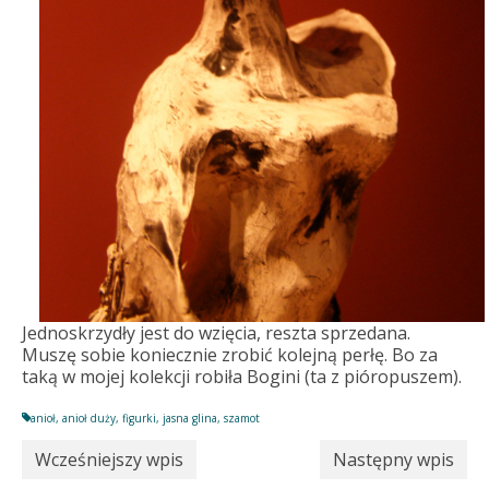
Jednoskrzydły jest do wzięcia, reszta sprzedana.
Muszę sobie koniecznie zrobić kolejną perłę. Bo za
taką w mojej kolekcji robiła Bogini (ta z pióropuszem).
anioł
,
anioł duży
,
figurki
,
jasna glina
,
szamot
Wcześniejszy wpis
Następny wpis