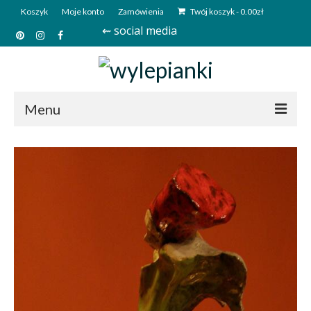
Koszyk
Moje konto
Zamówienia
Twój koszyk
-
0.00
zł
⇜ social media
Menu
Start
Sklep
Kim jesteśmy?
Kontakt
Deutsch