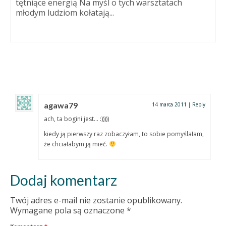
W pracowni sezon świąteczny trwa już od jakiegoś
czasu. Powstały jajka, małe kurki w wielkie...
agawa79
14 marca 2011
|
Reply
ach, ta bogini jest… :)))))
kiedy ją pierwszy raz zobaczyłam, to sobie pomyślałam,
że chciałabym ją mieć.
Dodaj komentarz
Twój adres e-mail nie zostanie opublikowany.
Wymagane pola są oznaczone
*