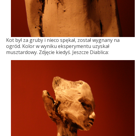
Kot był za gruby i nieco spękał, został wygnany na
ogród. Kolor w wyniku eksperymentu uzyskał
musztardowy. Zdjęcie kiedyś. Jeszcze Diablica: