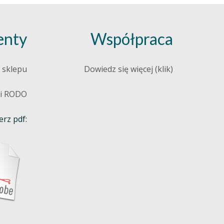
nty
Współpraca
 sklepu
Dowiedz się więcej (klik)
 i RODO
rz pdf: