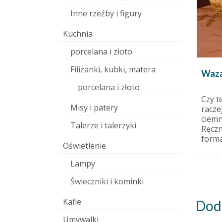
Inne rzeźby i figury
Kuchnia
porcelana i złoto
Filiżanki, kubki, matera
czego nie
Plan był dobry, ale nierealny,
Waz
iądze.
czyli kilka słów o blogowaniu i
porcelana i złoto
gdzie u licha są nasze prace?!
17 maja 2016
Czy t
Misy i patery
racze
6 czerwca 2018
i piec
ciemn
czyli o
To chyba było jedno z
Talerze i talerzyki
Ręcz
...
postanowień noworocznych:
formac
opowiedzieć czytelnikom co
Oświetlenie
robiłam, jak mnie nie było...
Lampy
Świeczniki i kominki
Kafle
Dod
Umywalki