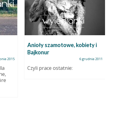
Anioły szamotowe, kobiety i
Powars
Bajkonur
pnia 2015
6 grudnia 2011
Nie ukry
zadania. 
la
Czyli prace ostatnie:
przededni
ne,
óre