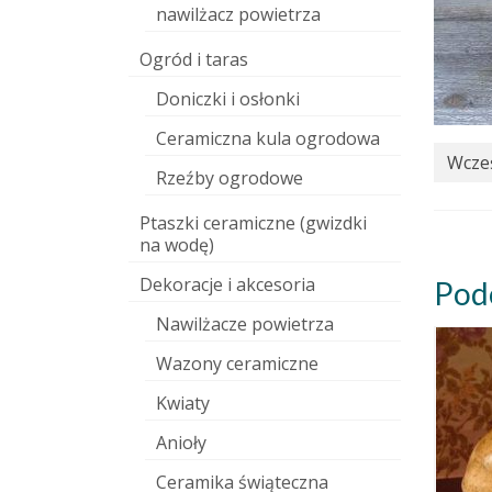
nawilżacz powietrza
Ogród i taras
Doniczki i osłonki
Ceramiczna kula ogrodowa
Wcześ
Rzeźby ogrodowe
Ptaszki ceramiczne (gwizdki
na wodę)
Dekoracje i akcesoria
Pod
Nawilżacze powietrza
Wazony ceramiczne
Kwiaty
Anioły
Ceramika świąteczna