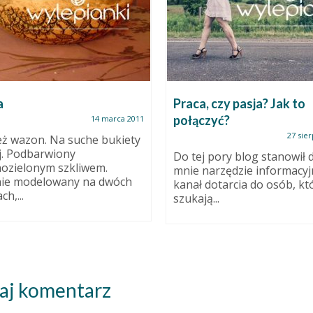
a
Praca, czy pasja? Jak to
połączyć?
14 marca 2011
27 sier
eż wazon. Na suche bukiety
j. Podbarwiony
Do tej pory blog stanowił d
ozielonym szkliwem.
mnie narzędzie informacyj
nie modelowany na dwóch
kanał dotarcia do osób, kt
h,...
szukają...
aj komentarz