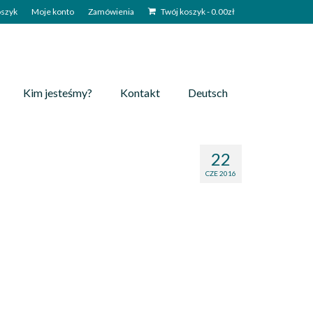
szyk
Moje konto
Zamówienia
Twój koszyk
-
0.00
zł
Kim jesteśmy?
Kontakt
Deutsch
22
CZE 2016