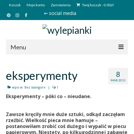
Koszyk
Moje konto
Zamówienia
Twój koszyk
-
0.00
zł
⇜ social media
Menu
Start
eksperymenty
8
Sklep
MAR 2011
wpis w:
Kim jesteśmy?
Bez kategorii
|
1
Eksperymenty – póki co – nieudane.
Kontakt
Deutsch
Zawsze kręciły mnie duże sztuki, odkąd zaczęłam
rzeźbić. Wielkość pieca mnie hamuje –
postanowiłam zrobić coś dużego i wypalić w piecu
papierowym. Niestety, po kilkugodzinnej zabawie