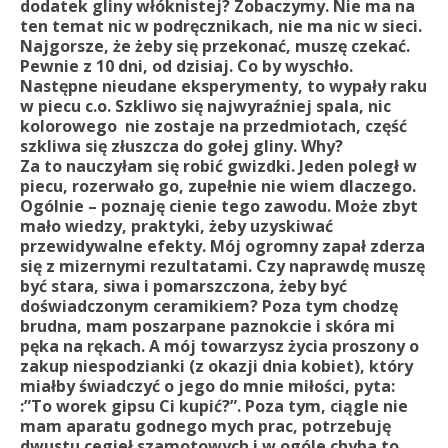
dodatek gliny włóknistej? Zobaczymy. Nie ma na
ten temat nic w podręcznikach, nie ma nic w sieci.
Najgorsze, że żeby się przekonać, muszę czekać.
Pewnie z 10 dni, od dzisiaj. Co by wyschło.
Następne nieudane eksperymenty, to wypały raku
w piecu c.o. Szkliwo się najwyraźniej spala, nic
kolorowego nie zostaje na przedmiotach, część
szkliwa się złuszcza do gołej gliny. Why?
Za to nauczyłam się robić gwizdki. Jeden poległ w
piecu, rozerwało go, zupełnie nie wiem dlaczego.
Ogólnie – poznaję cienie tego zawodu. Może zbyt
mało wiedzy, praktyki, żeby uzyskiwać
przewidywalne efekty. Mój ogromny zapał zderza
się z mizernymi rezultatami. Czy naprawdę muszę
być stara, siwa i pomarszczona, żeby być
doświadczonym ceramikiem? Poza tym chodzę
brudna, mam poszarpane paznokcie i skóra mi
pęka na rękach. A mój towarzysz życia proszony o
zakup niespodzianki (z okazji dnia kobiet), który
miałby świadczyć o jego do mnie miłości, pyta:
:”To worek gipsu Ci kupić?”. Poza tym, ciągle nie
mam aparatu godnego mych prac, potrzebuję
dwustu cegieł szamotowych i w ogóle chyba to