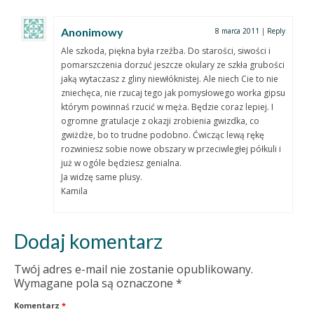
Anonimowy
8 marca 2011
|
Reply
Ale szkoda, piękna była rzeźba. Do starości, siwości i
pomarszczenia dorzuć jeszcze okulary ze szkła grubości
jaką wytaczasz z gliny niewłóknistej. Ale niech Cie to nie
zniechęca, nie rzucaj tego jak pomysłowego worka gipsu
którym powinnaś rzucić w męża. Będzie coraz lepiej. I
ogromne gratulacje z okazji zrobienia gwizdka, co
gwiżdże, bo to trudne podobno. Ćwicząc lewą rękę
rozwiniesz sobie nowe obszary w przeciwległej półkuli i
już w ogóle będziesz genialna.
Ja widzę same plusy.
Kamila
Dodaj komentarz
Twój adres e-mail nie zostanie opublikowany.
Wymagane pola są oznaczone
*
Komentarz
*