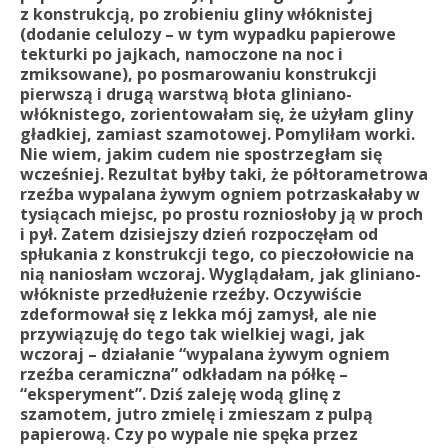
z konstrukcją, po zrobieniu gliny włóknistej
(dodanie celulozy – w tym wypadku papierowe
tekturki po jajkach, namoczone na noc i
zmiksowane), po posmarowaniu konstrukcji
pierwszą i drugą warstwą błota gliniano-
włóknistego, zorientowałam się, że użyłam gliny
gładkiej, zamiast szamotowej. Pomyliłam worki.
Nie wiem, jakim cudem nie spostrzegłam się
wcześniej. Rezultat byłby taki, że półtorametrowa
rzeźba wypalana żywym ogniem potrzaskałaby w
tysiącach miejsc, po prostu rozniosłoby ją w proch
i pył. Zatem dzisiejszy dzień rozpoczęłam od
spłukania z konstrukcji tego, co pieczołowicie na
nią naniosłam wczoraj. Wyglądałam, jak gliniano-
włókniste przedłużenie rzeźby. Oczywiście
zdeformował się z lekka mój zamysł, ale nie
przywiązuję do tego tak wielkiej wagi, jak
wczoraj – działanie “wypalana żywym ogniem
rzeźba ceramiczna” odkładam na półkę –
“eksperyment”. Dziś zaleję wodą glinę z
szamotem, jutro zmielę i zmieszam z pulpą
papierową. Czy po wypale nie spęka przez