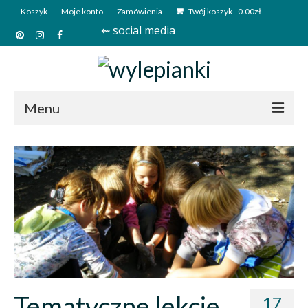
Koszyk
Moje konto
Zamówienia
Twój koszyk
-
0.00
zł
⇜ social media
Menu
Start
Sklep
Kim jesteśmy?
Kontakt
Deutsch
Tematyczne lekcje
17