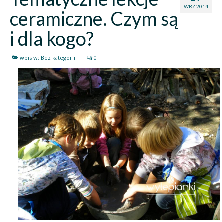
WRZ 2014
ceramiczne. Czym są
i dla kogo?
wpis w:
Bez kategorii
|
0