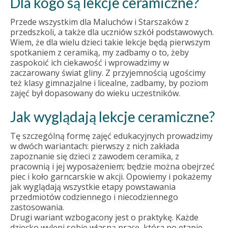
Dla kogo są lekcje ceramiczne?
Przede wszystkim dla Maluchów i Starszaków z
przedszkoli, a także dla uczniów szkół podstawowych.
Wiem, że dla wielu dzieci takie lekcje będą pierwszym
spotkaniem z ceramiką, my zadbamy o to, żeby
zaspokoić ich ciekawość i wprowadzimy w
zaczarowany świat gliny. Z przyjemnością ugościmy
też klasy gimnazjalne i licealne, zadbamy, by poziom
zajęć był dopasowany do wieku uczestników.
Jak wyglądają lekcje ceramiczne?
Tę szczególną formę zajęć edukacyjnych prowadzimy
w dwóch wariantach: pierwszy z nich zakłada
zapoznanie się dzieci z zawodem ceramika, z
pracownią i jej wyposażeniem; będzie można obejrzeć
piec i koło garncarskie w akcji. Opowiemy i pokażemy
jak wyglądają wszystkie etapy powstawania
przedmiotów codziennego i niecodziennego
zastosowania.
Drugi wariant wzbogacony jest o praktykę. Każde
dziecko wylepi sobie własną pracę, która po etapie