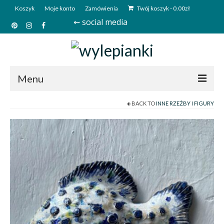
Koszyk
Moje konto
Zamówienia
Twój koszyk
-
0.00
zł
⇜ social media
Menu
BACK TO
INNE RZEŹBY I FIGURY
Start
Sklep
Kim jesteśmy?
Kontakt
Deutsch