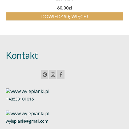
60.00
zł
DOWIEDZ SIĘ WIĘCEJ
Kontakt
+48533101016
wylepianki@gmail.com