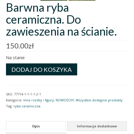
Barwna ryba
ceramiczna. Do
zawieszenia na ścianie.
150.00
zł
Na stanie
ilość
DODAJ DO KOSZYKA
Barwna
ryba
ceramiczna.
Do
SKU:
77714-1-1-1-1-2-1
zawieszenia
Kategorie:
Inne rzeźby i figury
,
NOWOŚCI!!!
,
Wszystkie dostępne produkty
na
Tag:
ryba ceramiczna
ścianie.
Opis
Informacje dodatkowe