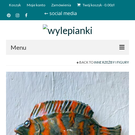
Koszyk
Moje konto
Zamówienia
Twój koszyk
-
0.00
zł
⇜ social media
Menu
BACK TO
INNE RZEŹBY I FIGURY
Start
Sklep
Kim jesteśmy?
Kontakt
Deutsch