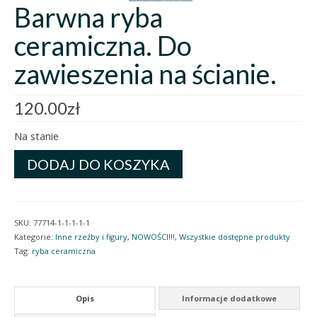
Barwna ryba
ceramiczna. Do
zawieszenia na ścianie.
120.00
zł
Na stanie
ilość
DODAJ DO KOSZYKA
Barwna
ryba
ceramiczna.
Do
SKU:
77714-1-1-1-1-1
zawieszenia
Kategorie:
Inne rzeźby i figury
,
NOWOŚCI!!!
,
Wszystkie dostępne produkty
na
Tag:
ryba ceramiczna
ścianie.
Opis
Informacje dodatkowe