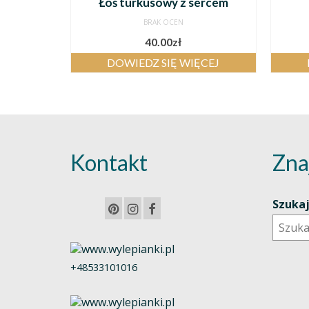
Łoś turkusowy z sercem
BRAK OCEN
40.00
zł
DOWIEDZ SIĘ WIĘCEJ
Kontakt
Zna
Szuka
+48533101016