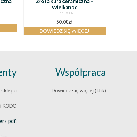
iczna
Złota kura ceramiczna –
Wielkanoc
BRAK OCEN
50.00
zł
J
DOWIEDZ SIĘ WIĘCEJ
nty
Współpraca
 sklepu
Dowiedz się więcej (klik)
 i RODO
rz pdf: