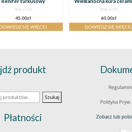
Renifer turkusowy
Wielkanocna kura ceram
BRAK OCEN
BRAK OCEN
45.00
zł
60.00
zł
DOWIEDZ SIĘ WIĘCEJ
DOWIEDZ SIĘ WIĘCE
jdź produkt
Dokume
j
Regulamin
Szukaj
Polityka Pryw.
Płatności
Zobacz lub pobie