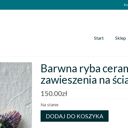
Ko
Start
Sklep
Barwna ryba ceram
zawieszenia na ścia
150.00
zł
Na stanie
ilość
DODAJ DO KOSZYKA
Barwna
ryba