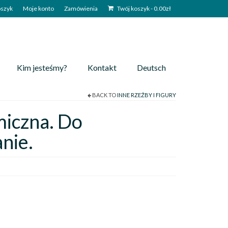
szyk
Moje konto
Zamówienia
Twój koszyk
-
0.00
zł
Kim jesteśmy?
Kontakt
Deutsch
BACK TO
INNE RZEŹBY I FIGURY
iczna. Do
nie.