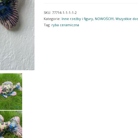
ceramiczna.
Do
SKU:
77714-1-1-1-1-2
zawieszenia
Kategorie:
Inne rzeźby i figury
,
NOWOŚCI!!!
,
Wszystkie do
na
Tag:
ryba ceramiczna
ścianie.