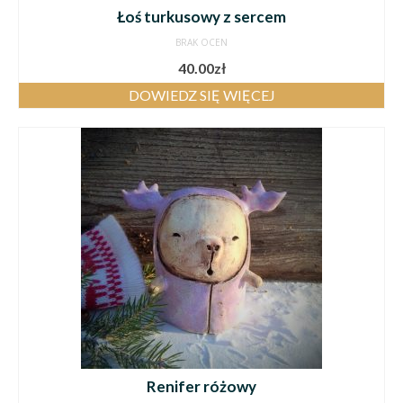
Łoś turkusowy z sercem
BRAK OCEN
40.00
zł
DOWIEDZ SIĘ WIĘCEJ
Renifer różowy