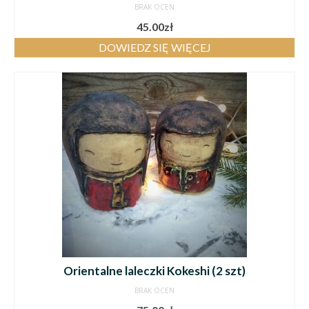
BRAK OCEN
45.00
zł
DOWIEDZ SIĘ WIĘCEJ
Orientalne laleczki Kokeshi (2 szt)
BRAK OCEN