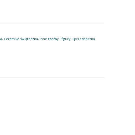
na
,
Ceramika świąteczna
,
Inne rzeźby i figury
,
Sprzedane/na