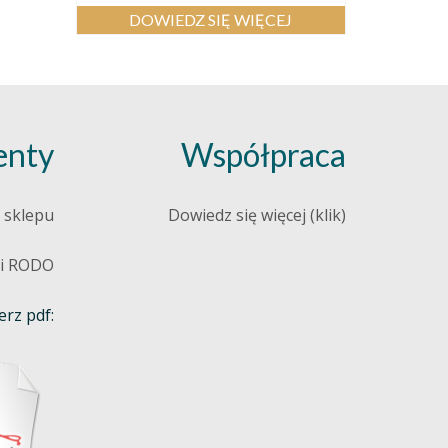
DOWIEDZ SIĘ WIĘCEJ
nty
Współpraca
 sklepu
Dowiedz się więcej (klik)
 i RODO
rz pdf: