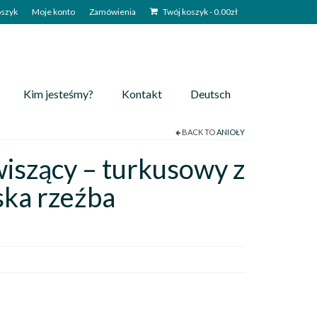
szyk
Moje konto
Zamówienia
Twój koszyk
-
0.00
zł
Kim jesteśmy?
Kontakt
Deutsch
BACK TO
ANIOŁY
wiszący – turkusowy z
ska rzeźba