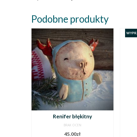
Podobne produkty
WYPR
Renifer błękitny
BRAK OCEN
45.00
zł