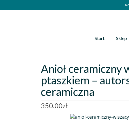
Ko
Start
Sklep
Anioł ceramiczny 
ptaszkiem – autor
ceramiczna
350.00
zł