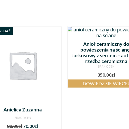
ZEDAŻ!
Anioł ceramiczny d
powieszenia na ścianę
turkusowy z sercem – au
rzeźba ceramiczna
BRAK OCEN
350.00
zł
DOWIEDZ SIĘ WIĘCE
Anielica Zuzanna
BRAK OCEN
80.00
zł
70.00
zł