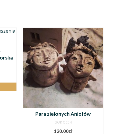
o
 -
torska
J
Para zielonych Aniołów
BRAK OCEN
120.00
zł