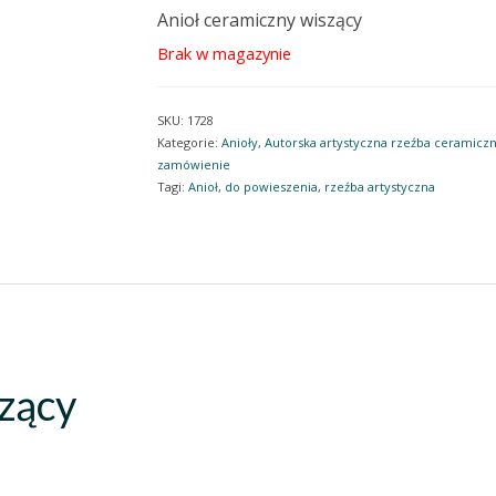
Anioł ceramiczny wiszący
Brak w magazynie
SKU:
1728
Kategorie:
Anioły
,
Autorska artystyczna rzeźba ceramicz
zamówienie
Tagi:
Anioł
,
do powieszenia
,
rzeźba artystyczna
zący