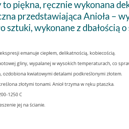
 to piękna, ręcznie wykonana dek
zna przedstawiająca Anioła – wyj
o sztuki, wykonane z dbałością o 
ekspresji emanuje ciepłem, delikatnością, kobiecością.
otowej gliny, wypalanej w wysokich temperaturach, co sprawia,
, ozdobiona kwiatowymi detalami podkreślonymi złotem.
eślona złotymi tonami. Anioł trzyma w ręku ptaszka.
200-1250 C
szenie jej na ścianie.