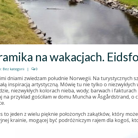
amika na wakacjach. Eidsfo
w:
Bez kategorii
|
0
imi dniami zwiedzam południe Norwegii. Na turystycznych szl
łą inspiracją artystyczną. Mówię tu nie tylko o niezwykłych 
zie, niezwykłych kolorach nieba, wody; barwach i fakturach 
j na przykład gościłam w domu Muncha w Åsgårdstrand, o c
ce.
ss to jeden z wielu pięknie położonych zakątków, który moż
jnej krainie, mogącej być podróżniczym rajem dla kogoś, kto 