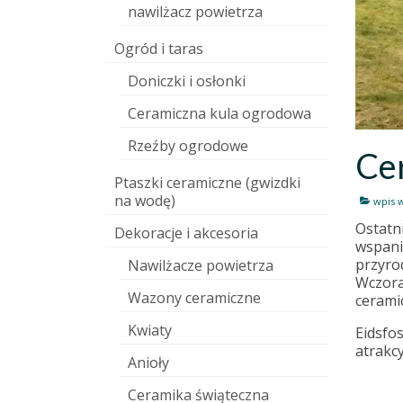
nawilżacz powietrza
Ogród i taras
Doniczki i osłonki
Ceramiczna kula ogrodowa
Rzeźby ogrodowe
Cer
Ptaszki ceramiczne (gwizdki
na wodę)
wpis 
Ostatn
Dekoracje i akcesoria
wspania
przyrod
Nawilżacze powietrza
Wczora
Wazony ceramiczne
cerami
Kwiaty
Eidsfo
atrakcy
Anioły
Ceramika świąteczna