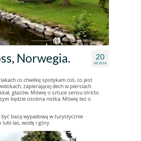
ss, Norwegia.
20
SIE 2014
akach co chwilkę spotykam coś, co jest
widokach, zapierającej dech w piersiach
skał, głazów. Mówię o sztuce sensu stricto.
zym będzie osobna notka. Mówię też o
e być bazą wypadową w turystycznie
lubi las, wodę i góry.