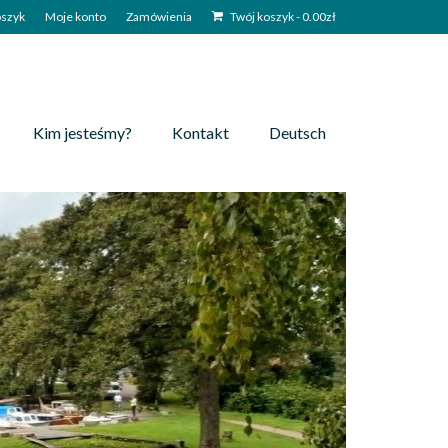
szyk
Moje konto
Zamówienia
Twój koszyk
-
0.00
zł
Kim jesteśmy?
Kontakt
Deutsch