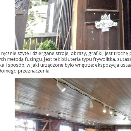
ręcznie szyte i dziergane stroje, obrazy, grafiki, jest troc
ch metodą fusingu. Jest też biżuteria typu frywolitka, sutasz
ka i sposób, w jaki urządzone było wnętrze: ekspozycja ust
domego przeznaczenia.