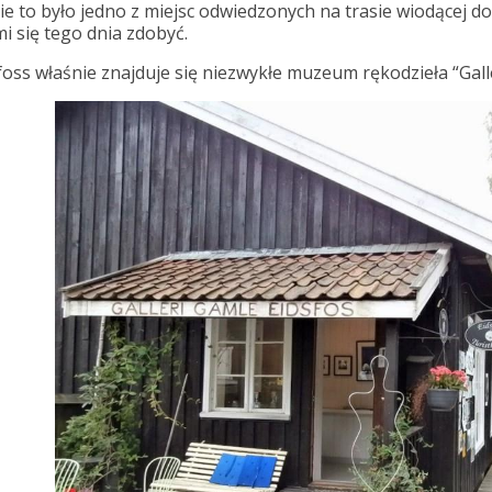
e to było jedno z miejsc odwiedzonych na trasie wiodącej d
i się tego dnia zdobyć.
oss właśnie znajduje się niezwykłe muzeum rękodzieła “Galle