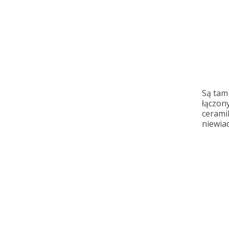
Są tam 
łączony
cerami
niewia