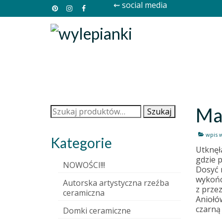
⇜ social media
Ma
Szukaj:
Szukaj
wpis 
Kategorie
Utknęł
gdzie 
NOWOŚCI!!!
Dosyć 
wykończ
Autorska artystyczna rzeźba
z przez
ceramiczna
Aniołów
czarną
Domki ceramiczne