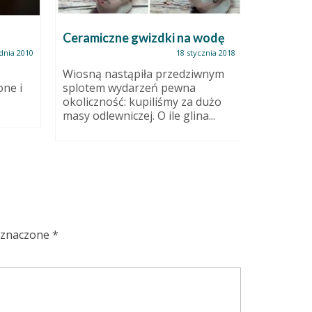
Ceramiczne gwizdki na wodę
Po urlop
dnia 2010
18 stycznia 2018
Wiosną nastąpiła przedziwnym
Cudnie, 
ne i
splotem wydarzeń pewna
było. Aż 
okoliczność: kupiliśmy za dużo
głowie co
masy odlewniczej. O ile glina...
podsuwaj
oznaczone
*