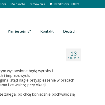
szyk
Moje konto
Zamówienia
Twój koszyk
-
0.00
zł
Kim jesteśmy?
Kontakt
Deutsch
13
GRU 2010
órym wystawione będą wyroby i
ch i imprezowych.
liną, stąd nagłe przyspieszenie w pracach
ma i ze walczę przy okazji
cze zalega, bo chcę koniecznie pochwalić się