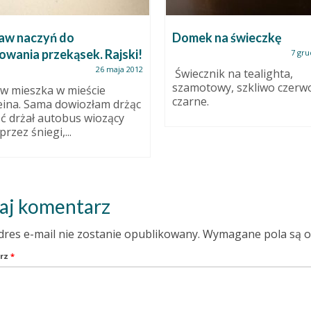
aw naczyń do
Domek na świeczkę
owania przekąsek. Rajski!
7 gru
26 maja 2012
Świecznik na tealighta,
szamotowy, szkliwo czerwo
w mieszka w mieście
czarne.
eina. Sama dowiozłam drżąc
oć drżał autobus wiozący
rzez śniegi,...
aj komentarz
dres e-mail nie zostanie opublikowany.
Wymagane pola są 
rz
*