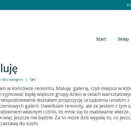
Ko
Start
Sklep
luję
w:
Bez kategorii
|
0
am w końcówce remontu. Maluję galerię, czyli miejsce w kt
przyjmować będę większe grupy dzieci w celach warsztatowy
niespodziewanie dostałam propozycję urządzenia urodzin z g
eniowych galerii. Uwielbiam remonty, ale że jestem z tym sa
iębieniem własnym i córki, to mnie się to malowanie wlecze..
 więc jeszcze nie będzie. Za to może dziś wypalę to, co jesz
 zastawą do sushi.