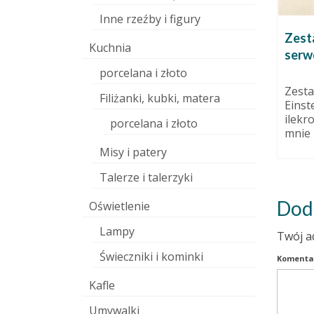
Inne rzeźby i figury
linę
Waza
Zest
Kuchnia
serw
14 marca 2011
listopada 2014
porcelana i złoto
Czy też wazon. Na suche bukiety
raczej. Podbarwiony
lastyczną
Zesta
Filiżanki, kubki, matera
ciemnozielonym szkliwem.
Einst
Ręcznie modelowany na dwóch
ilekr
porcelana i złoto
formach,...
mnie p
Misy i patery
Talerze i talerzyki
Dod
Oświetlenie
Lampy
Twój a
Świeczniki i kominki
Komenta
Kafle
Umywalki