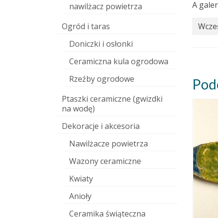
A gale
nawilżacz powietrza
Ogród i taras
Wcześ
Doniczki i osłonki
Ceramiczna kula ogrodowa
Rzeźby ogrodowe
Pod
Ptaszki ceramiczne (gwizdki
na wodę)
Dekoracje i akcesoria
Nawilżacze powietrza
Wazony ceramiczne
Kwiaty
Anioły
Ceramika świąteczna