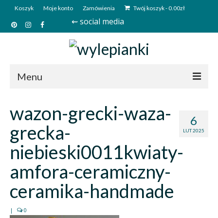
Koszyk
Moje konto
Zamówienia
Twój koszyk
-
0.00
zł
⇜ social media
Menu
Start
wazon-grecki-waza-
6
Sklep
grecka-
LUT 2025
Kim jesteśmy?
niebieski0011kwiaty-
Kontakt
amfora-ceramiczny-
Deutsch
ceramika-handmade
|
0