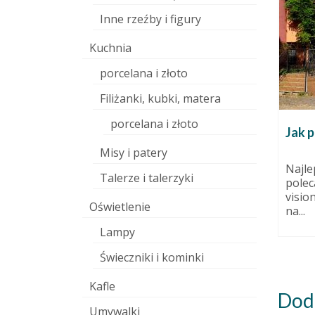
Inne rzeźby i figury
Kuchnia
porcelana i złoto
Filiżanki, kubki, matera
porcelana i złoto
… to
Szkło w ceramice
Jak p
9 października 2015
Misy i patery
6 grudnia 2017
Szkło, samo w sobie będące
Najle
Talerze i talerzyki
wdzięcznym tworzywem
polec
2017 już
artystycznym, daje ceramikom
visio
tem czas,
Oświetlenie
możliwość wyjścia poza
na...
zdobienie przedmiotów...
Lampy
Świeczniki i kominki
Kafle
Dod
Umywalki