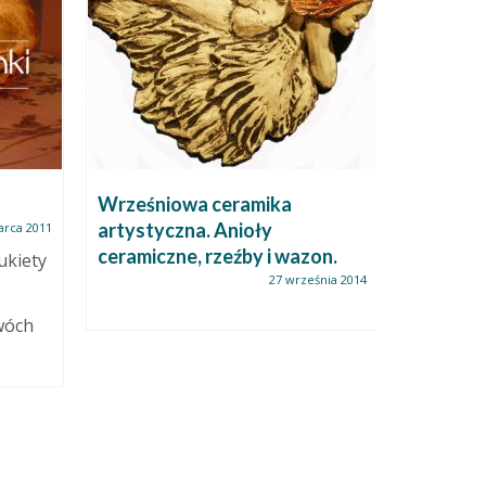
Wrześniowa ceramika
aktualni
artystyczna. Anioły
sztuki
arca 2011
ceramiczne, rzeźby i wazon.
ukiety
27 września 2014
Anioł Ko
moich pra
wóch