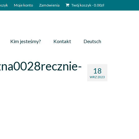
szyk
Moje konto
Zamówienia
Twój koszyk
-
0.00
zł
Kim jesteśmy?
Kontakt
Deutsch
zna0028recznie-
18
WRZ 2023