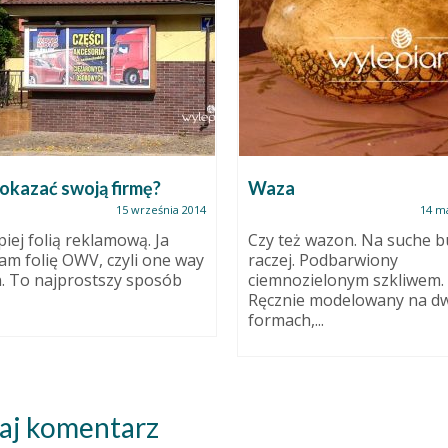
okazać swoją firmę?
Waza
15 września 2014
14 m
piej folią reklamową. Ja
Czy też wazon. Na suche b
am folię OWV, czyli one way
raczej. Podbarwiony
n. To najprostszy sposób
ciemnozielonym szkliwem.
Ręcznie modelowany na d
formach,...
aj komentarz