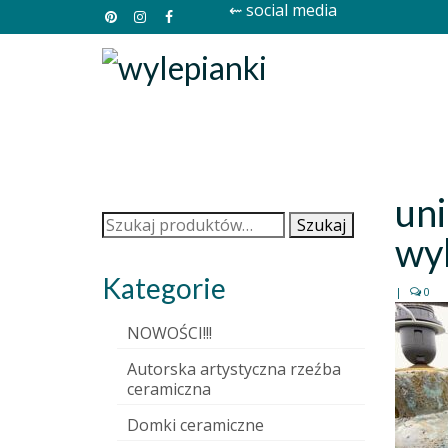
⇜ social media
un
Szukaj:
Szukaj
wy
Kategorie
|
0
NOWOŚCI!!!
Autorska artystyczna rzeźba
ceramiczna
Domki ceramiczne