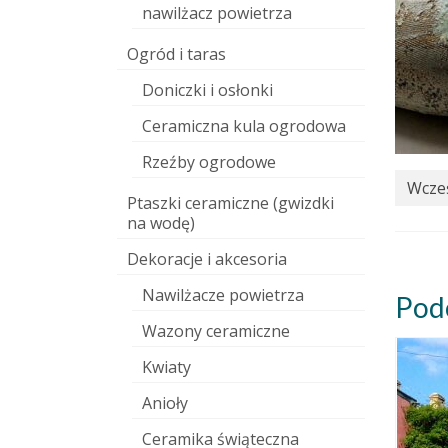
nawilżacz powietrza
Ogród i taras
Doniczki i osłonki
Ceramiczna kula ogrodowa
Rzeźby ogrodowe
Wcześ
Ptaszki ceramiczne (gwizdki
na wodę)
Dekoracje i akcesoria
Nawilżacze powietrza
Pod
Wazony ceramiczne
Kwiaty
Anioły
Ceramika świąteczna