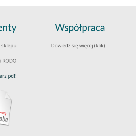
nty
Współpraca
 sklepu
Dowiedz się więcej (klik)
 i RODO
rz pdf: