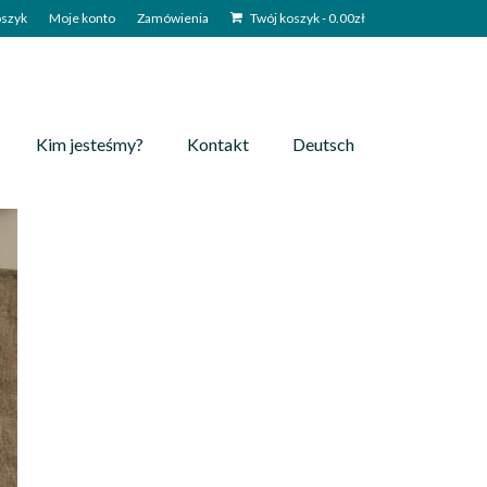
szyk
Moje konto
Zamówienia
Twój koszyk
-
0.00
zł
Kim jesteśmy?
Kontakt
Deutsch