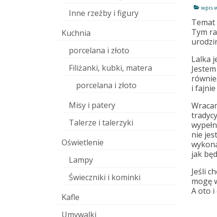
wpis 
Inne rzeźby i figury
Temat l
Tym ra
Kuchnia
urodzi
porcelana i złoto
Lalka 
Filiżanki, kubki, matera
Jestem
równie
porcelana i złoto
i fajni
Misy i patery
Wracam 
tradycy
Talerze i talerzyki
wypełn
nie je
Oświetlenie
wykona
jak będ
Lampy
Jeśli c
Świeczniki i kominki
mogę w
A oto i
Kafle
Umywalki