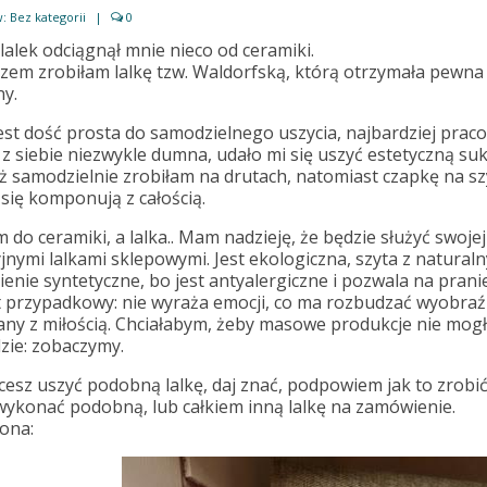
w:
Bez kategorii
|
0
alek odciągnął mnie nieco od ceramiki.
zem zrobiłam lalkę tzw. Waldorfską, którą otrzymała pewna
ny.
jest dość prosta do samodzielnego uszycia, najbardziej prac
 z siebie niezwykle dumna, udało mi się uszyć estetyczną 
ż samodzielnie zrobiłam na drutach, natomiast czapkę na sz
e się komponują z całością.
do ceramiki, a lalka.. Mam nadzieję, że będzie służyć swojej wł
jnymi lalkami sklepowymi. Jest ekologiczna, szyta z natura
ienie syntetyczne, bo jest antyalergiczne i pozwala na pran
st przypadkowy: nie wyraża emocji, co ma rozbudzać wyobraźn
ny z miłością. Chciałabym, żeby masowe produkcje nie mog
zie: zobaczymy.
hcesz uszyć podobną lalkę, daj znać, podpowiem jak to zrobić. 
ykonać podobną, lub całkiem inną lalkę na zamówienie.
 ona: