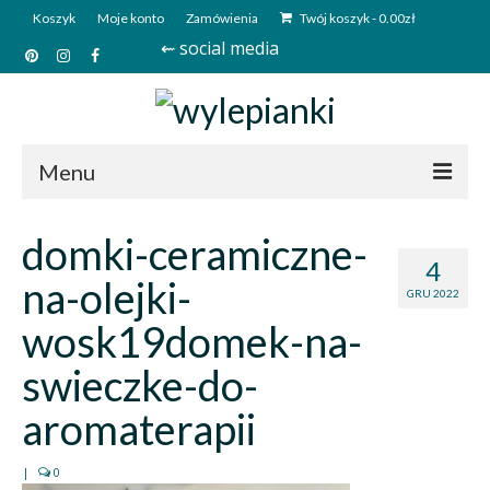
Koszyk
Moje konto
Zamówienia
Twój koszyk
-
0.00
zł
⇜ social media
Menu
Start
domki-ceramiczne-
4
Sklep
na-olejki-
GRU 2022
Kim jesteśmy?
wosk19domek-na-
Kontakt
swieczke-do-
Deutsch
aromaterapii
|
0