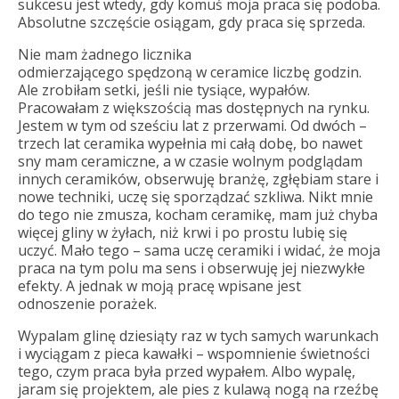
sukcesu jest wtedy, gdy komuś moja praca się podoba.
Absolutne szczęście osiągam, gdy praca się sprzeda.
Nie mam żadnego licznika
odmierzającego spędzoną w ceramice liczbę godzin.
Ale zrobiłam setki, jeśli nie tysiące, wypałów.
Pracowałam z większością mas dostępnych na rynku.
Jestem w tym od sześciu lat z przerwami. Od dwóch –
trzech lat ceramika wypełnia mi całą dobę, bo nawet
sny mam ceramiczne, a w czasie wolnym podglądam
innych ceramików, obserwuję branżę, zgłębiam stare i
nowe techniki, uczę się sporządzać szkliwa. Nikt mnie
do tego nie zmusza, kocham ceramikę, mam już chyba
więcej gliny w żyłach, niż krwi i po prostu lubię się
uczyć. Mało tego – sama uczę ceramiki i widać, że moja
praca na tym polu ma sens i obserwuję jej niezwykłe
efekty. A jednak w moją pracę wpisane jest
odnoszenie porażek.
Wypalam glinę dziesiąty raz w tych samych warunkach
i wyciągam z pieca kawałki – wspomnienie świetności
tego, czym praca była przed wypałem. Albo wypalę,
jaram się projektem, ale pies z kulawą nogą na rzeźbę