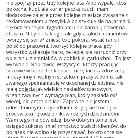
nie spojrzy przez trzy kolejne lata. Albo wypalę, ktoś
pokocha, kupi, ale kurier paczką rzuci i mam
dodatkowe zajęcie przez kolejne miesiące związane z
reklamowaniem przesyłki. Albo szykuję się na jarmark
rękodzieła całymi tygodniami i nie zarobię nawet na
stoisko. Niby nic takiego, ale gdy z takich momentów
tworzy się seria? Znieść to z pokorą, wstać rano i
pójść do pracowni, tworzyć kolejne prace, gdy
wszystko wskazuje na to, że lepiej się zatrudnić przy
obieraniu ziemniaków w pobliskiej garkuchni… To jest
wyzwanie. Naprawdę. Wszyscy ci, którzy pracując
uczciwie w biurach, sklepach, urzędach zazdroszczą
mi, czy innym wolnym strzelcom pracy w domu, tak
zwanego spełniania się w ukochanej dziedzinie, nie
mają pojęcia jak wielkich nakładów czasowych,
organizacyjnych wymaga plan, który zakłada coś
więcej, niż praca dla idei. Zapewne nie jestem
odosobnionym przypadkiem. Kręcę się trochę w
środowisku rękodzielników różnych dziedzin. Oni
Wam tego nie powiedzą, bo w dobrym tonie jest
osiągać sukcesy, mieć mnóstwo stałych klientów, do
porażek nie wolno się przyznawać, bo kto chce się