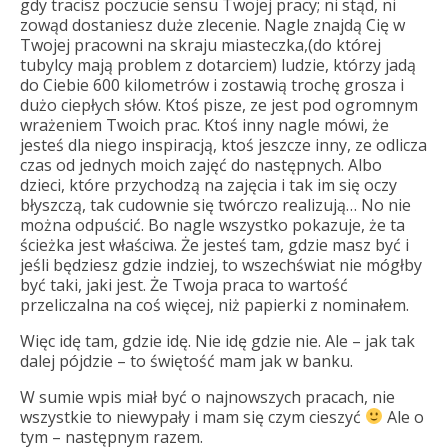
gdy tracisz poczucie sensu Twojej pracy; ni stąd, ni
zowąd dostaniesz duże zlecenie. Nagle znajdą Cię w
Twojej pracowni na skraju miasteczka,(do której
tubylcy mają problem z dotarciem) ludzie, którzy jadą
do Ciebie 600 kilometrów i zostawią trochę grosza i
dużo ciepłych słów. Ktoś pisze, ze jest pod ogromnym
wrażeniem Twoich prac. Ktoś inny nagle mówi, że
jesteś dla niego inspiracją, ktoś jeszcze inny, ze odlicza
czas od jednych moich zajęć do następnych. Albo
dzieci, które przychodzą na zajęcia i tak im się oczy
błyszczą, tak cudownie się twórczo realizują… No nie
można odpuścić. Bo nagle wszystko pokazuje, że ta
ścieżka jest właściwa. Że jesteś tam, gdzie masz być i
jeśli będziesz gdzie indziej, to wszechświat nie mógłby
być taki, jaki jest. Że Twoja praca to wartość
przeliczalna na coś więcej, niż papierki z nominałem.
Więc idę tam, gdzie idę. Nie idę gdzie nie. Ale – jak tak
dalej pójdzie – to świętość mam jak w banku.
W sumie wpis miał być o najnowszych pracach, nie
wszystkie to niewypały i mam się czym cieszyć
Ale o
tym – następnym razem.