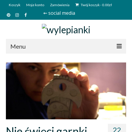
Koszyk
Moje konto
Zamówienia
Twój koszyk
-
0.00
zł
⇜ social media
Menu
Start
Sklep
Kim jesteśmy?
Kontakt
Deutsch
Nie święci garnki
22