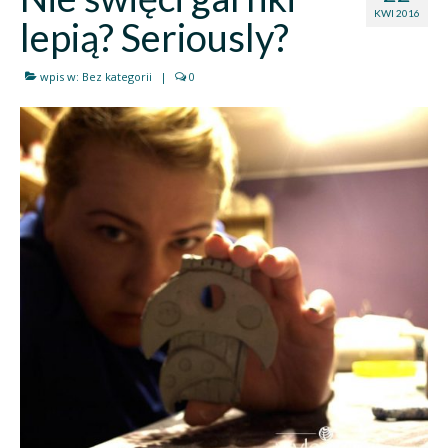
KWI 2016
lepią? Seriously?
wpis w:
Bez kategorii
|
0