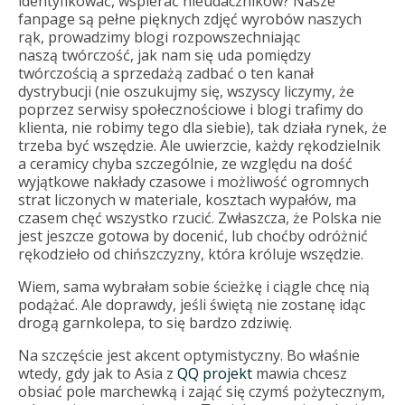
identyfikować, wspierać nieudaczników? Nasze
fanpage są pełne pięknych zdjęć wyrobów naszych
rąk, prowadzimy blogi rozpowszechniając
naszą twórczość, jak nam się uda pomiędzy
twórczością a sprzedażą zadbać o ten kanał
dystrybucji (nie oszukujmy się, wszyscy liczymy, że
poprzez serwisy społecznościowe i blogi trafimy do
klienta, nie robimy tego dla siebie), tak działa rynek, że
trzeba być wszędzie. Ale uwierzcie, każdy rękodzielnik
a ceramicy chyba szczególnie, ze względu na dość
wyjątkowe nakłady czasowe i możliwość ogromnych
strat liczonych w materiale, kosztach wypałów, ma
czasem chęć wszystko rzucić. Zwłaszcza, że Polska nie
jest jeszcze gotowa by docenić, lub choćby odróżnić
rękodzieło od chińszczyzny, która króluje wszędzie.
Wiem, sama wybrałam sobie ścieżkę i ciągle chcę nią
podążać. Ale doprawdy, jeśli świętą nie zostanę idąc
drogą garnkolepa, to się bardzo zdziwię.
Na szczęście jest akcent optymistyczny. Bo właśnie
wtedy, gdy jak to Asia z
QQ projekt
mawia chcesz
obsiać pole marchewką i zająć się czymś pożytecznym,