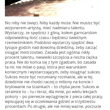
No niby nie święci. Niby każdy może. Nie musisz być
wizjonerem-artystą, mieć nadmiaru talentu.
Wystarczy, ze spędzisz z gliną, kołem garncarskim
odpowiednią ilość czasu i będziesz świetnym
rzemieślnikiem. Podobno wystarczy spędzić dwa
tysiące godzin nad dowolną dziedziną, żeby zacząć
osiągać mistrzostwo. Zasada jest ogólna: nikły
procent talentu, niewielki szczęścia a reszta ciężka
praca. Nie do końca się z tym zgadzam, bo zasada
ta nic nie mówi o pasji, która jest warunkiem
koniecznym i wystarczającym, żeby osiągnąć sukces.
Sukces może być rozumiany rozmaicie, ale w tej
dziedzinie nie chodzi raczej o miliony na koncie i
brylowanie na ściankach – to chyba jasne. Sukces w
ceramice to – tu i teraz, dla mnie, po wielu lekcjach
pokory – po pierwsze wyciągnięcie z pieca całej pracy,
wpisującej się w oczekiwania gdzieś w trzydziestu
procentach. Po drugie, ale nie mniej ważne, poczucie