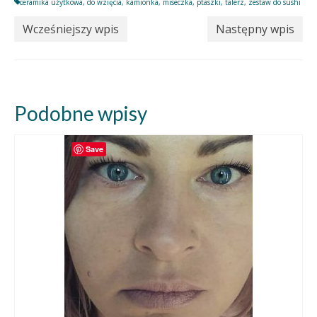
ceramika użytkowa
,
do wzięcia
,
kamionka
,
miseczka
,
ptaszki
,
talerz
,
zestaw do sushi
Wcześniejszy wpis
Następny wpis
Podobne wpisy
Save