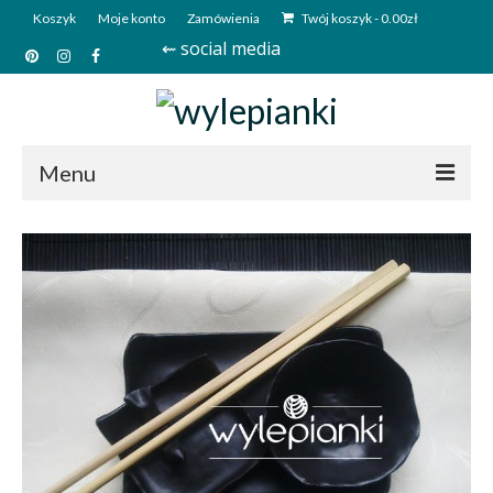
Koszyk
Moje konto
Zamówienia
Twój koszyk
-
0.00
zł
⇜ social media
Menu
Start
Sklep
Kim jesteśmy?
Kontakt
Deutsch