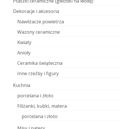
Ptaszki ceramiczne (gwizdki na wodę)
Dekoracje i akcesoria
Nawilżacze powietrza
Wazony ceramiczne
Kwiaty
Anioły
Ceramika świąteczna
Inne rzeźby i figury
Kuchnia
porcelana i złoto
Filiżanki, kubki, matera
porcelana i złoto
Misy i patery