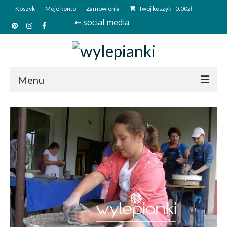
Koszyk
Moje konto
Zamówienia
Twój koszyk
-
0.00
zł
⇜ social media
Menu
Start
Sklep
Kim jesteśmy?
Kontakt
Deutsch