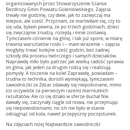
organizowanych przez Stowarzyszenie Szanse
Bezdroży Gmin Powiatu Goleniowskiego. Zajęcia
trwały nie godzinę, czy dwie, jak to zazwyczaj ma
miejsce, ale sześć. Przyznam, że martwiłam się, czy to
się uda, byłam pewna, że po trzech godzinach, dzieci
się zwyczajnie znudzą, rozejdą i mnie zostawią.
Tymczasem ciśnienie na glinę, i tak już spore, w miarę
trwania warsztatów rosło i – mam wrażenie – zajęcia
mogłyby trwać kolejne sześć godzin, bez żadnej
szkody dla procesu twórczego i samych dzieciaków.
Naprawdę miło było patrzeć jak wielką radość sprawia
im glina, jak jeden za drugim rodzą się i realizują
pomysły. A toczenie na kole! Zaprawdę, powiadam –
trudna to technika, dorośli wymiękają, tymczasem
zawodniczki ze Żdżar zdawały się niepokonane, mimo
(co oczywiste za pierwszym razem) marniutkich
rezultatów. Ale co się działo w sferze ducha! Nie
dawały się, zaczynały ciągle od nowa, nie przejmując
się niepowodzeniami, nic ich nie było w stanie
odciągnąć od koła, nawet przepyszny poczęstunek.
Na zdjęciach niżej Najtwardsze zawodniczki: