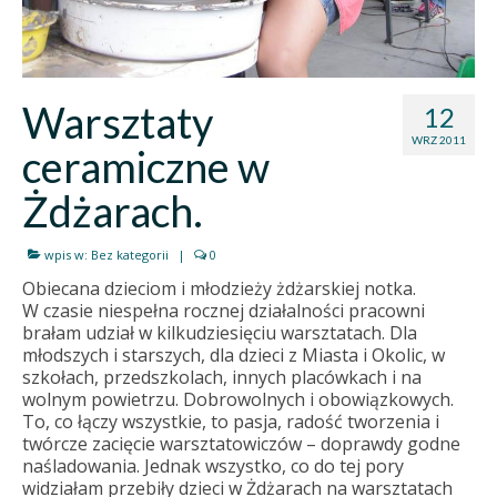
Warsztaty
12
WRZ 2011
ceramiczne w
Żdżarach.
wpis w:
Bez kategorii
|
0
Obiecana dzieciom i młodzieży żdżarskiej notka.
W czasie niespełna rocznej działalności pracowni
brałam udział w kilkudziesięciu warsztatach. Dla
młodszych i starszych, dla dzieci z Miasta i Okolic, w
szkołach, przedszkolach, innych placówkach i na
wolnym powietrzu. Dobrowolnych i obowiązkowych.
To, co łączy wszystkie, to pasja, radość tworzenia i
twórcze zacięcie warsztatowiczów – doprawdy godne
naśladowania. Jednak wszystko, co do tej pory
widziałam przebiły dzieci w Żdżarach na warsztatach