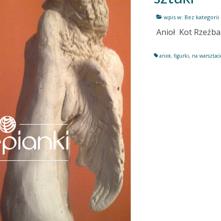
wpis w:
Bez kategorii
Anioł Kot Rzeźba.
anioł
,
figurki
,
na warsztaci