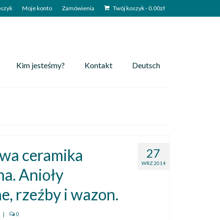
szyk
Moje konto
Zamówienia
Twój koszyk
-
0.00
zł
Kim jesteśmy?
Kontakt
Deutsch
wa ceramika
27
WRZ 2014
na. Anioły
e, rzeźby i wazon.
|
0