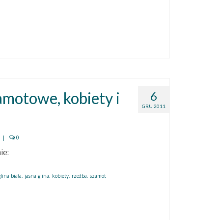
amotowe, kobiety i
6
GRU 2011
|
0
nie:
glina biała
,
jasna glina
,
kobiety
,
rzeźba
,
szamot