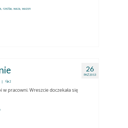
a
,
rzeźba
,
waza
,
wazon
nie
26
PAŹ 2013
|
2
oi w pracowni. Wreszcie doczekała się
a