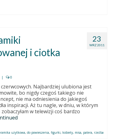
amiki
23
WRZ 2011
owanej i ciotka
|
0
c czerwcowych. Najbardziej ulubiona jest
amowite, bo nigdy czegoś takiego nie
ncept, nie ma odniesienia do jakiegoś
a inspiracji. Aż tu nagle, w dniu, w którym
a zobaczyłam w telewizji coś bardzo
ntinued
eramika użytkowa
,
do powieszenia
,
figurki
,
kobiety
,
misa
,
patera
,
rzeźba