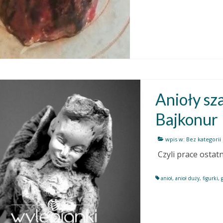
Anioły sz
Bajkonur
wpis w:
Bez kategorii
Czyli prace ostat
anioł
,
anioł duży
,
figurki
,