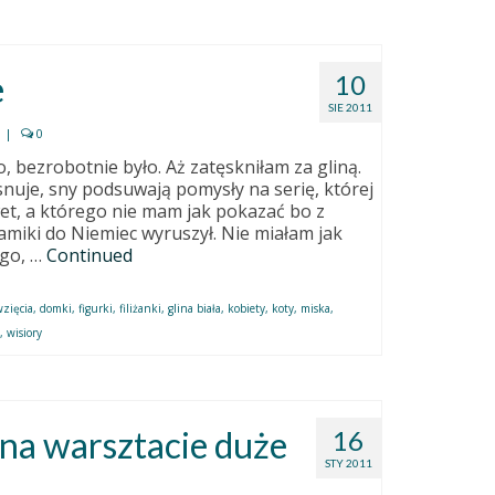
e
10
SIE 2011
|
0
, bezrobotnie było. Aż zatęskniłam za gliną.
snuje, sny podsuwają pomysły na serię, której
wet, a którego nie mam jak pokazać bo z
amiki do Niemiec wyruszył. Nie miałam jak
ego, …
Continued
wzięcia
,
domki
,
figurki
,
filiżanki
,
glina biała
,
kobiety
,
koty
,
miska
,
t
,
wisiory
 na warsztacie duże
16
STY 2011