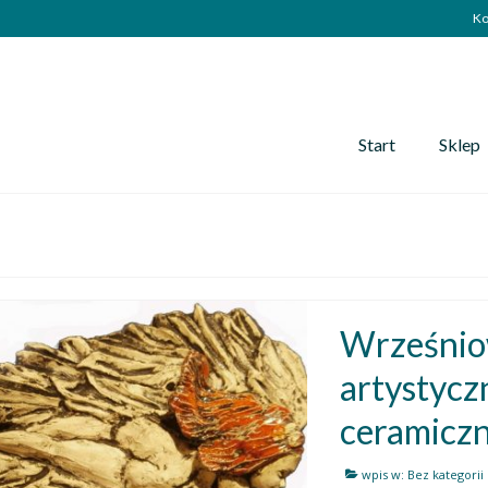
Ko
Start
Sklep
Wrześnio
artystycz
ceramiczn
wpis w:
Bez kategorii