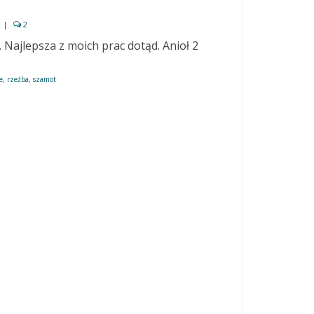
|
2
 Najlepsza z moich prac dotąd. Anioł 2
e
,
rzeźba
,
szamot