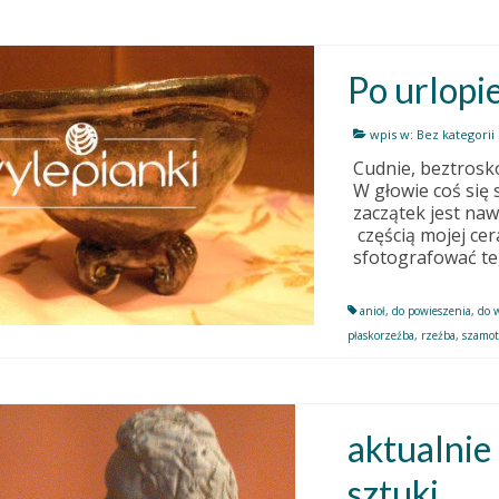
Po urlopi
wpis w:
Bez kategorii
Cudnie, beztrosko
W głowie coś się 
zaczątek jest na
częścią mojej cer
sfotografować t
anioł
,
do powieszenia
,
do 
płaskorzeźba
,
rzeźba
,
szamo
aktualnie
sztuki