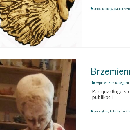
anioł
,
kobiety
,
płaskorzeźb
Brzemien
wpis w:
Bez kategorii
Pani już długo st
publikacji.
jasna glina
,
kobiety
,
rzeźb