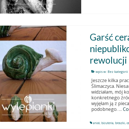
Garść cer
niepublik
rewolucji
wpis w:
Bez kategorii
Jeszcze kilka pra
Ślimaczyca. Nies
widziałam, mój ko
konkretnego źródł
wyjęłam ją z piec
podobnego. …
Co
anioł
,
biżuteria
,
broszki
,
c