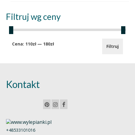
Filtruj wg ceny
Cena
Cena
Cena:
110zł
—
180zł
Filtruj
min.
maks.
Kontakt
+48533101016