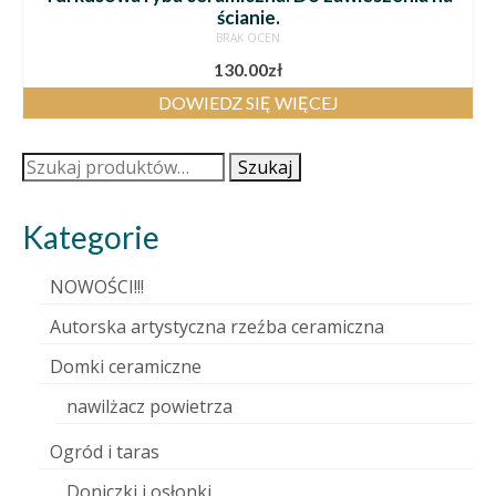
ścianie.
BRAK OCEN
130.00
zł
DOWIEDZ SIĘ WIĘCEJ
Szukaj:
Szukaj
Kategorie
NOWOŚCI!!!
Autorska artystyczna rzeźba ceramiczna
Domki ceramiczne
nawilżacz powietrza
Ogród i taras
Doniczki i osłonki