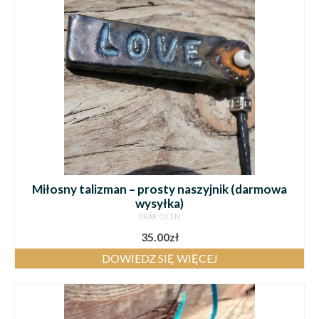
Miłosny talizman – prosty naszyjnik (darmowa
wysyłka)
BRAK OCEN
35.00
zł
DOWIEDZ SIĘ WIĘCEJ