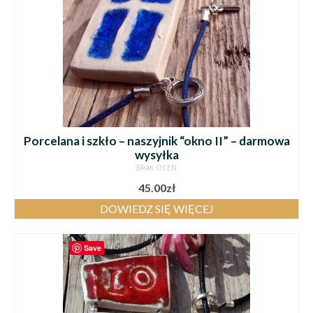
Porcelana i szkło – naszyjnik “okno II” – darmowa
wysyłka
BRAK OCEN
45.00
zł
DOWIEDZ SIĘ WIĘCEJ
Save