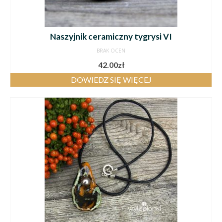
Naszyjnik ceramiczny tygrysi VI
BRAK OCEN
42.00
zł
DOWIEDZ SIĘ WIĘCEJ