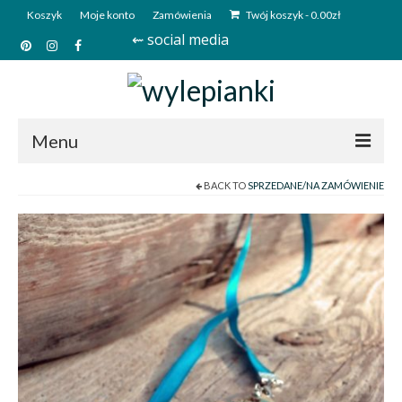
Koszyk
Moje konto
Zamówienia
Twój koszyk
-
0.00
zł
⇜ social media
Menu
BACK TO
SPRZEDANE/NA ZAMÓWIENIE
Start
Sklep
Kim jesteśmy?
Kontakt
Deutsch