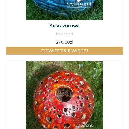
Kula ażurowa
BRAK OCEN
270.00
zł
DOWIEDZ SIĘ WIĘCEJ