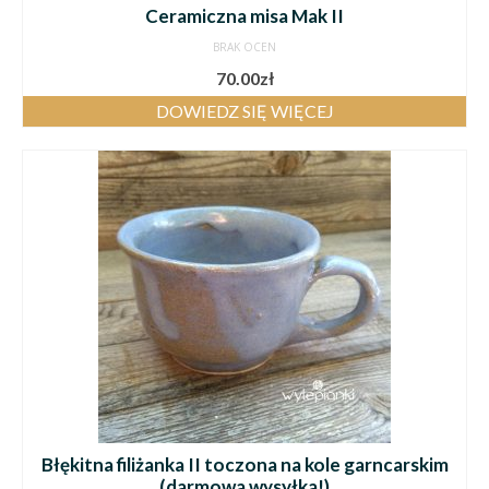
Ceramiczna misa Mak II
BRAK OCEN
70.00
zł
DOWIEDZ SIĘ WIĘCEJ
Błękitna filiżanka II toczona na kole garncarskim
(darmowa wysyłka!)