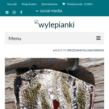
Koszyk
Moje konto
Zamówienia
Twój koszyk
-
0.00
zł
⇜ social media
Menu
BACK TO
SPRZEDANE/NA ZAMÓWIENIE
Start
Sklep
Kim jesteśmy?
Kontakt
Deutsch