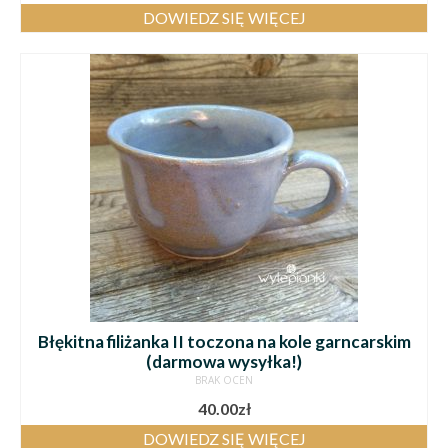
DOWIEDZ SIĘ WIĘCEJ
Błękitna filiżanka II toczona na kole garncarskim
(darmowa wysyłka!)
BRAK OCEN
40.00
zł
DOWIEDZ SIĘ WIĘCEJ