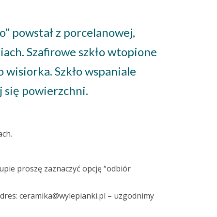
no” powstał z porcelanowej,
iach. Szafirowe szkło wtopione
wisiorka. Szkło wspaniale
j się powierzchni.
ach.
upie proszę zaznaczyć opcję “odbiór
adres: ceramika@wylepianki.pl – uzgodnimy