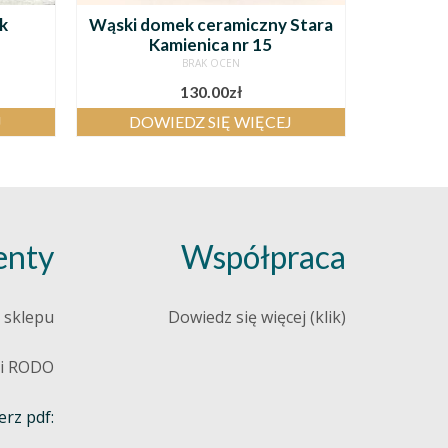
k
Wąski domek ceramiczny Stara
Kamienica nr 15
BRAK OCEN
130.00
zł
J
DOWIEDZ SIĘ WIĘCEJ
nty
Współpraca
 sklepu
Dowiedz się więcej (klik)
 i RODO
rz pdf: