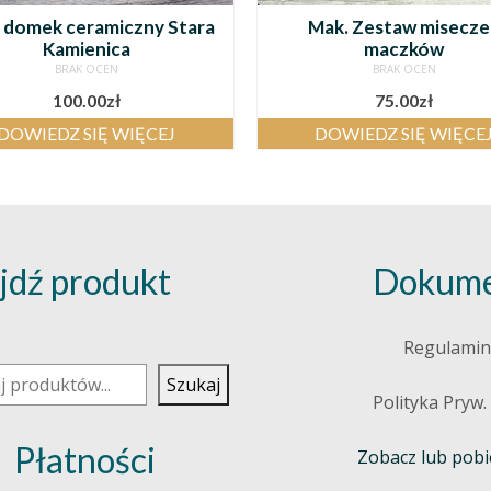
 domek ceramiczny Stara
Mak. Zestaw misecze
Kamienica
maczków
BRAK OCEN
BRAK OCEN
100.00
zł
75.00
zł
DOWIEDZ SIĘ WIĘCEJ
DOWIEDZ SIĘ WIĘCE
jdź produkt
Dokume
j
Regulamin
Szukaj
Polityka Pryw.
Płatności
Zobacz lub pobie