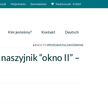
szyk
Moje konto
Zamówienia
Twój koszyk
-
0.00
zł
Kim jesteśmy?
Kontakt
Deutsch
BACK TO
SPRZEDANE/NA ZAMÓWIENIE
 naszyjnik “okno II” –