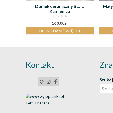
Domek ceramiczny Stara
Mały
Kamienica
BRAK OCEN
160.00
zł
DOWIEDZ SIĘ WIĘCEJ
Kontakt
Zna
Szuka
+48533101016