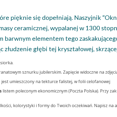
które pięknie się dopełniają. Naszyjnik “Ok
masy ceramicznej, wypalanej w 1300 stopn
m barwnym elementem tego zaskakującego 
c złudzenie głębi tej kryształowej, skrzące
siorka.
anatowym sznurku jubilerskim. Zapięcie widoczne na zdjęci
est umieszczony na tekturce falistej, w folii celofanowej
s
listem poleconym ekonomicznym (Poczta Polska). Przy zak
ości, kolorystyki i formy do Twoich oczekiwań. Napisz na 