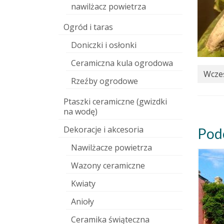
nawilżacz powietrza
Ogród i taras
Doniczki i osłonki
Ceramiczna kula ogrodowa
Wcześ
Rzeźby ogrodowe
Ptaszki ceramiczne (gwizdki
na wodę)
Dekoracje i akcesoria
Pod
Nawilżacze powietrza
Wazony ceramiczne
Kwiaty
Anioły
Ceramika świąteczna