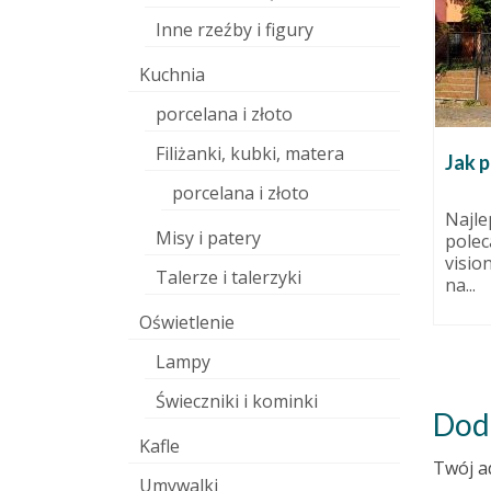
Inne rzeźby i figury
Kuchnia
porcelana i złoto
Filiżanki, kubki, matera
Pamiętacie o ogrodach?
Jak p
7 grudnia 2010
20 marca 2015
porcelana i złoto
Szykujemy się do szczecińskiego
Najle
Misy i patery
erwone i
kiermaszu, który wygląda jak
polec
święto wszystkich ogrodników,
visio
Talerze i talerzyki
działkowców i innych
na...
uprawiaczy...
Oświetlenie
Lampy
Świeczniki i kominki
Dod
Kafle
Twój a
Umywalki