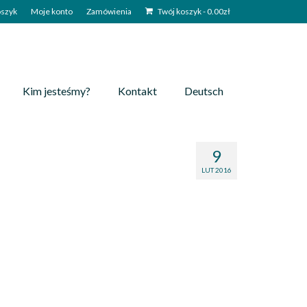
szyk
Moje konto
Zamówienia
Twój koszyk
-
0.00
zł
Kim jesteśmy?
Kontakt
Deutsch
9
LUT 2016