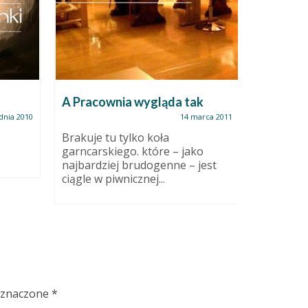
eksper
Eksperym
A Pracownia wygląda tak
nieudane
dnia 2010
14 marca 2011
duże szt
rzeźbić. W
Brakuje tu tylko koła
garncarskiego. które – jako
najbardziej brudogenne – jest
ciągle w piwnicznej...
oznaczone
*