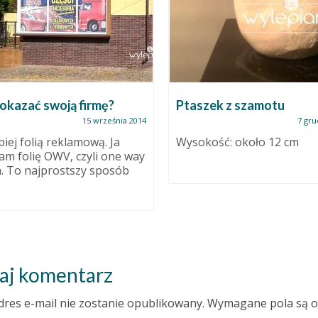
okazać swoją firmę?
Ptaszek z szamotu
15 września 2014
7 gru
piej folią reklamową. Ja
Wysokość: około 12 cm
am folię OWV, czyli one way
n. To najprostszy sposób
aj komentarz
dres e-mail nie zostanie opublikowany.
Wymagane pola są 