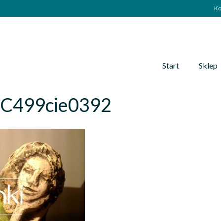
Ko
Start
Sklep
jC499cie0392