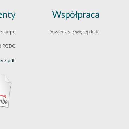
nty
Współpraca
 sklepu
Dowiedz się więcej (klik)
 i RODO
rz pdf: