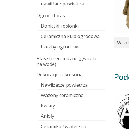
nawilżacz powietrza
Ogród i taras
Doniczki i osłonki
Ceramiczna kula ogrodowa
Wcześ
Rzeźby ogrodowe
Ptaszki ceramiczne (gwizdki
na wodę)
Dekoracje i akcesoria
Pod
Nawilżacze powietrza
Wazony ceramiczne
Kwiaty
Anioły
Ceramika świąteczna