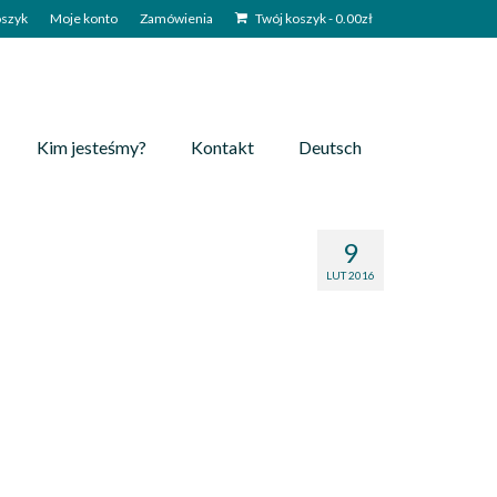
szyk
Moje konto
Zamówienia
Twój koszyk
-
0.00
zł
Kim jesteśmy?
Kontakt
Deutsch
9
LUT 2016