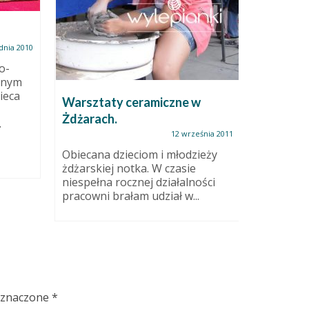
dnia 2010
o-
znym
ieca
Warsztaty ceramiczne w
Powars
Żdżarach.
.
12 września 2011
Nie ukry
zadania. 
Obiecana dzieciom i młodzieży
przededni
żdżarskiej notka. W czasie
niespełna rocznej działalności
pracowni brałam udział w...
oznaczone
*