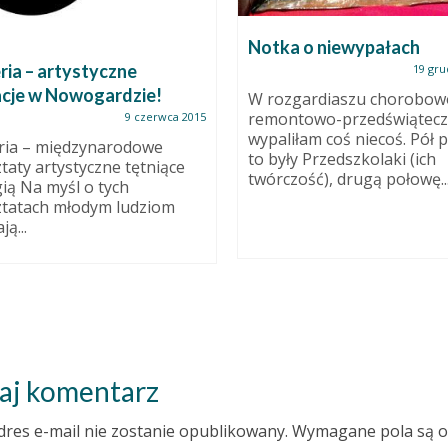
Notka o niewypałach
ria – artystyczne
19 gru
cje w Nowogardzie!
W rozgardiaszu chorobow
remontowo-przedświątec
9 czerwca 2015
wypaliłam coś niecoś. Pół p
ria – międzynarodowe
to były Przedszkolaki (ich
taty artystyczne tętniące
twórczość), drugą połowę..
ią Na myśl o tych
tatach młodym ludziom
ją...
aj komentarz
dres e-mail nie zostanie opublikowany.
Wymagane pola są 