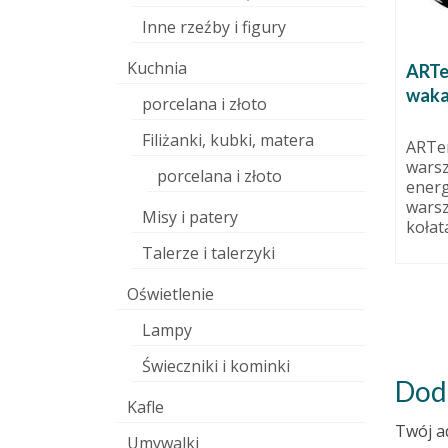
Inne rzeźby i figury
Kuchnia
ARTe
waka
porcelana i złoto
Filiżanki, kubki, matera
ARTe
wej
warsz
 września 2015
porcelana i złoto
energ
nie od
Kurka szamotowa
warsz
Misy i patery
łam temat
19 grudnia 2010
kołata
zajmuję:...
Talerze i talerzyki
Szamot jasny, grzebyk
szkliwiony. Wysokość: 12 cm.
Oświetlenie
Lampy
Świeczniki i kominki
Dod
Kafle
Twój a
Umywalki