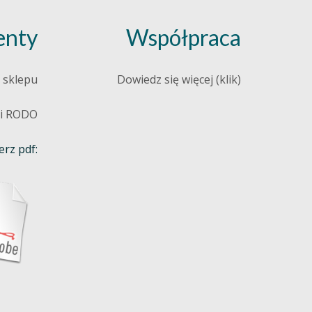
nty
Współpraca
 sklepu
Dowiedz się więcej (klik)
 i RODO
rz pdf: