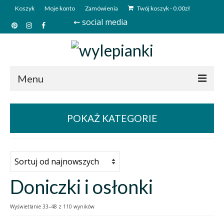
Koszyk
Moje konto
Zamówienia
Twój koszyk
-
0.00
zł
⇜ social media
Menu
Start
POKAŻ KATEGORIE
Sklep
Kim jesteśmy?
Kontakt
Doniczki i osłonki
Deutsch
Wyświetlanie 33–48 z 110 wyników