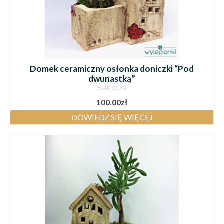
Domek ceramiczny osłonka doniczki “Pod
dwunastką”
BRAK OCEN
100.00
zł
DOWIEDZ SIĘ WIĘCEJ