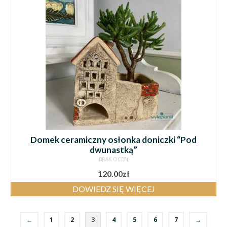
Domek ceramiczny osłonka doniczki “Pod
dwunastką”
BRAK OCEN
120.00
zł
DOWIEDZ SIĘ WIĘCEJ
←
1
2
3
4
5
6
7
→