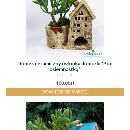
Domek ceramiczny osłonka doniczki “Pod
osiemnastką”
BRAK OCEN
100.00
zł
DOWIEDZ SIĘ WIĘCEJ