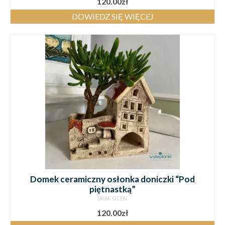
120.00
zł
DOWIEDZ SIĘ WIĘCEJ
Domek ceramiczny osłonka doniczki “Pod
piętnastką”
BRAK OCEN
120.00
zł