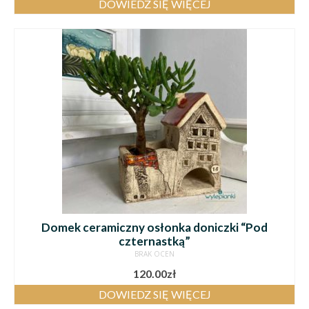
DOWIEDZ SIĘ WIĘCEJ
Domek ceramiczny osłonka doniczki “Pod
czternastką”
BRAK OCEN
120.00
zł
DOWIEDZ SIĘ WIĘCEJ