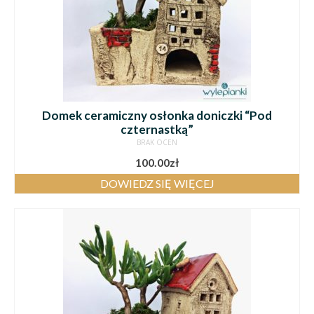
Domek ceramiczny osłonka doniczki “Pod
czternastką”
BRAK OCEN
100.00
zł
DOWIEDZ SIĘ WIĘCEJ