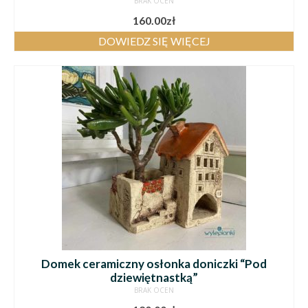
BRAK OCEN
160.00
zł
DOWIEDZ SIĘ WIĘCEJ
Domek ceramiczny osłonka doniczki “Pod
dziewiętnastką”
BRAK OCEN