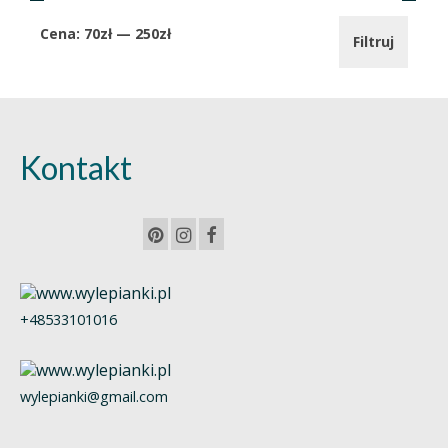
Cena
Cena
Cena:
70zł
—
250zł
Filtruj
min.
maks.
Kontakt
+48533101016
wylepianki@gmail.com