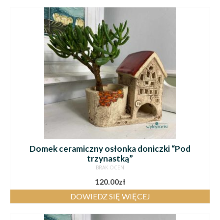
Domek ceramiczny osłonka doniczki “Pod
trzynastką”
BRAK OCEN
120.00
zł
DOWIEDZ SIĘ WIĘCEJ