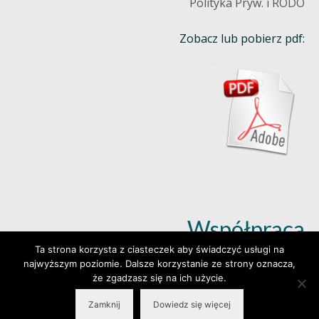
Polityka Pryw. i RODO
Zobacz lub pobierz pdf:
Współpraca
Ta strona korzysta z ciasteczek aby świadczyć usługi na
najwyższym poziomie. Dalsze korzystanie ze strony oznacza,
Dowiedz się więcej (klik)
że zgadzasz się na ich użycie.
Zamknij
Dowiedz się więcej
© 2026 Wylepianki - Made by: www.prosteWWW.pl