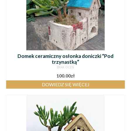
Domek ceramiczny osłonka doniczki “Pod
trzynastką”
BRAK OCEN
100.00
zł
DOWIEDZ SIĘ WIĘCEJ