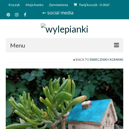
Koszyk
Moje konto
Zamówienia
Twój koszyk
-
0.00
zł
⇜ social media
Menu
BACK TO
ŚWIECZNIKI I KOMINKI
Start
Sklep
Kim jesteśmy?
Kontakt
Deutsch