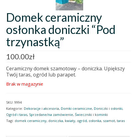
Domek ceramiczny
osłonka doniczki “Pod
trzynastką”
100.00
zł
Ceramiczny domek szamotowy – doniczka. Upiększy
Twój taras, ogród lub parapet.
Brak w magazynie
SKU:
9994
Kategorie:
Dekoracje i akcesoria
,
Domki ceramiczne
,
Doniczki i osłonki
,
Ogród i taras
,
Sprzedane/na zamówienie
,
Świeczniki i kominki
Tagi:
domek ceramiczny
,
doniczka
,
kwiaty
,
ogród
,
osłonka
,
szamot
,
taras