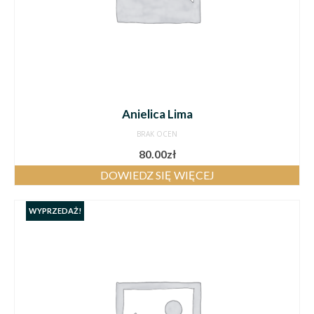
Anielica Lima
BRAK OCEN
80.00
zł
DOWIEDZ SIĘ WIĘCEJ
WYPRZEDAŻ!