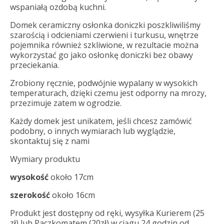
wspaniałą ozdobą kuchni.
Domek ceramiczny osłonka doniczki poszkliwiliśmy
szarością i odcieniami czerwieni i turkusu, wnętrze
pojemnika również szkliwione, w rezultacie można
wykorzystać go jako osłonkę doniczki bez obawy
przeciekania.
Zrobiony ręcznie, podwójnie wypalany w wysokich
temperaturach, dzięki czemu jest odporny na mrozy,
przezimuje zatem w ogrodzie.
Każdy domek jest unikatem, jeśli chcesz zamówić
podobny, o innych wymiarach lub wyglądzie,
skontaktuj się z nami
Wymiary produktu
wysokość
około 17cm
szerokość
około 16cm
Produkt jest dostępny od ręki, wysyłka Kurierem (25
zł) lub Paczkomatem (20zł) w ciągu 24 godzin od