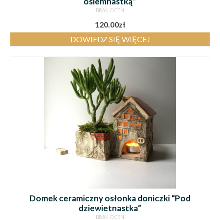
osiemnastką”
BRAK OCEN
120.00
zł
DOWIEDZ SIĘ WIĘCEJ
Domek ceramiczny osłonka doniczki “Pod
dziewietnastka”
BRAK OCEN