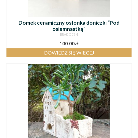
Domek ceramiczny osłonka doniczki “Pod
osiemnastką”
BRAK OCEN
100.00
zł
DOWIEDZ SIĘ WIĘCEJ