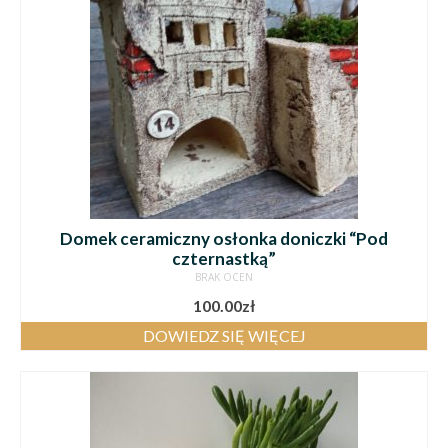
Domek ceramiczny osłonka doniczki “Pod
czternastką”
BRAK OCEN
100.00
zł
DOWIEDZ SIĘ WIĘCEJ