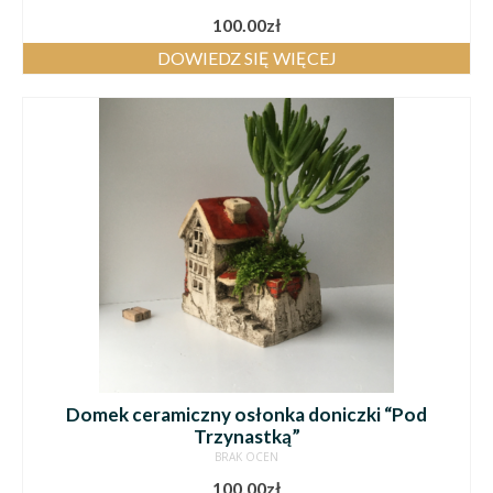
100.00
zł
DOWIEDZ SIĘ WIĘCEJ
Domek ceramiczny osłonka doniczki “Pod
Trzynastką”
BRAK OCEN
100.00
zł