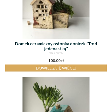
Domek ceramiczny osłonka doniczki “Pod
jedenastką”
BRAK OCEN
100.00
zł
DOWIEDZ SIĘ WIĘCEJ