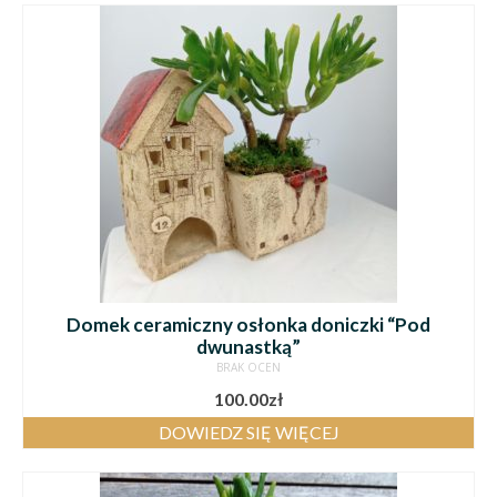
Domek ceramiczny osłonka doniczki “Pod
dwunastką”
BRAK OCEN
100.00
zł
DOWIEDZ SIĘ WIĘCEJ