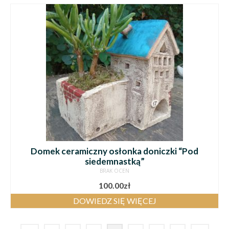
Domek ceramiczny osłonka doniczki “Pod
siedemnastką”
BRAK OCEN
100.00
zł
DOWIEDZ SIĘ WIĘCEJ