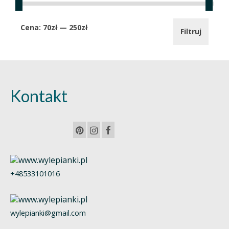
Cena
Cena
Cena:
70zł
—
250zł
Filtruj
min.
maks.
Kontakt
+48533101016
wylepianki@gmail.com