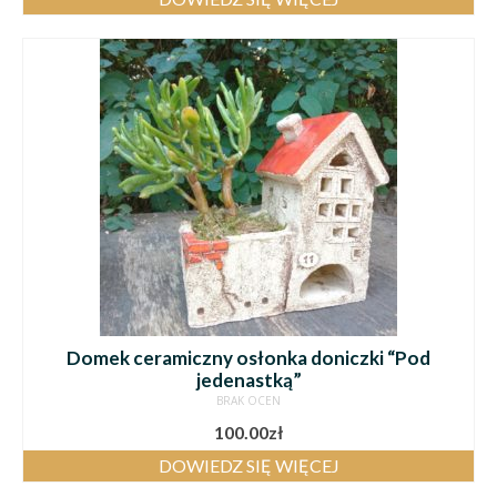
Domek ceramiczny osłonka doniczki “Pod
jedenastką”
BRAK OCEN
100.00
zł
DOWIEDZ SIĘ WIĘCEJ