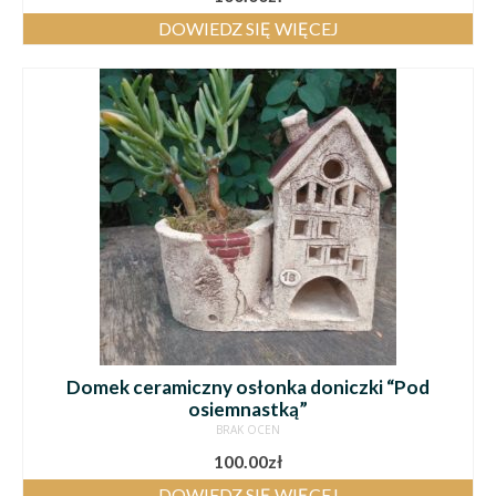
DOWIEDZ SIĘ WIĘCEJ
Domek ceramiczny osłonka doniczki “Pod
osiemnastką”
BRAK OCEN
100.00
zł
DOWIEDZ SIĘ WIĘCEJ