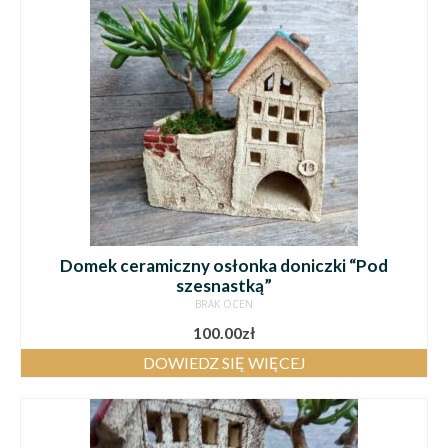
Domek ceramiczny osłonka doniczki “Pod
szesnastką”
BRAK OCEN
100.00
zł
DOWIEDZ SIĘ WIĘCEJ