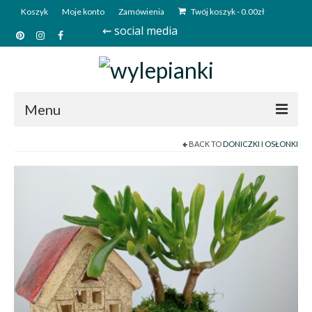
Koszyk
Moje konto
Zamówienia
Twój koszyk
-
0.00
zł
⇜ social media
Menu
BACK TO
DONICZKI I OSŁONKI
Start
Sklep
Kim jesteśmy?
Kontakt
Deutsch