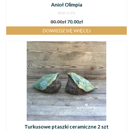
Anioł Olimpia
BRAK OCEN
80.00
zł
70.00
zł
DOWIEDZ SIĘ WIĘCEJ
Turkusowe ptaszki ceramiczne 2 szt