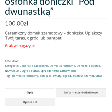
osłonka doniczki “Pod
dwunastką”
100.00
zł
Ceramiczny domek szamotowy – doniczka. Upiększy
Twój taras, ogród lub parapet.
Brak w magazynie
SKU:
9892
Kategorie:
Dekoracje i akcesoria
,
Domki ceramiczne
,
Doniczki i osłonki
,
NOWOŚCI!!!
,
Ogród i taras
,
Sprzedane/na zamówienie
Tagi:
domek ceramiczny
,
doniczka
,
kwiaty
,
ogród
,
osłonka
,
szamot
,
taras
Opis
Informacje dodatkowe
Opinie (0)