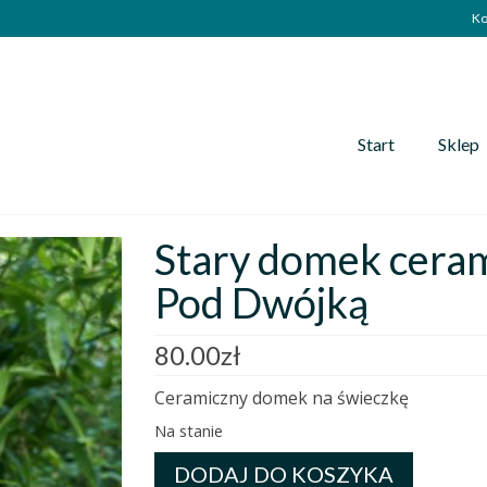
Ko
Start
Sklep
Stary domek ceram
Pod Dwójką
80.00
zł
Ceramiczny domek na świeczkę
Na stanie
ilość
DODAJ DO KOSZYKA
Stary