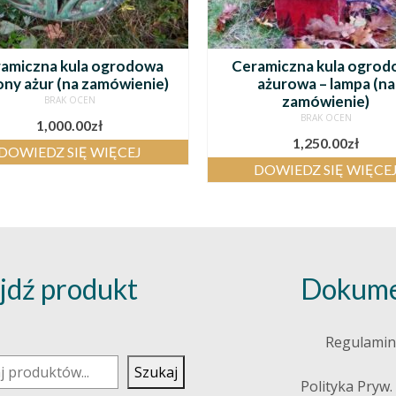
amiczna kula ogrodowa
Ceramiczna kula ogro
ony ażur (na zamówienie)
ażurowa – lampa (na
zamówienie)
BRAK OCEN
BRAK OCEN
1,000.00
zł
1,250.00
zł
DOWIEDZ SIĘ WIĘCEJ
DOWIEDZ SIĘ WIĘCE
jdź produkt
Dokume
j
Regulamin
Szukaj
Polityka Pryw.