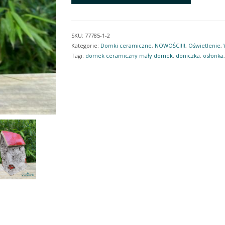
domek
ceramiczny
na
SKU:
77785-1-2
świeczkę
Kategorie:
Domki ceramiczne
,
NOWOŚCI!!!
,
Oświetlenie
,
Pod
Tagi:
domek ceramiczny mały domek
,
doniczka
,
osłonka
Dwójką