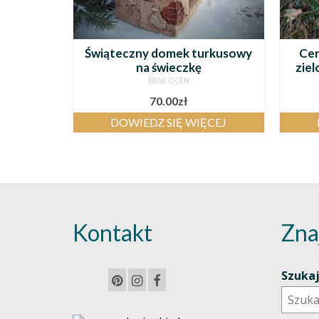
Świąteczny domek turkusowy
Cer
na świeczkę
ziel
BRAK OCEN
70.00
zł
DOWIEDZ SIĘ WIĘCEJ
Kontakt
Zna
Szuka