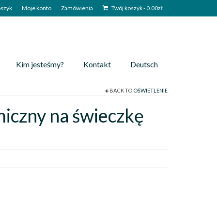
szyk
Moje konto
Zamówienia
Twój koszyk
-
0.00
zł
Kim jesteśmy?
Kontakt
Deutsch
BACK TO
OŚWIETLENIE
iczny na świeczkę