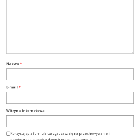
Nazwa
*
E-mail
*
Witryna internetowa
Korzystając z formularza zgadzasz się na przechowywanie i
przetwarzanie twoich danych przez tę witrynę.
*