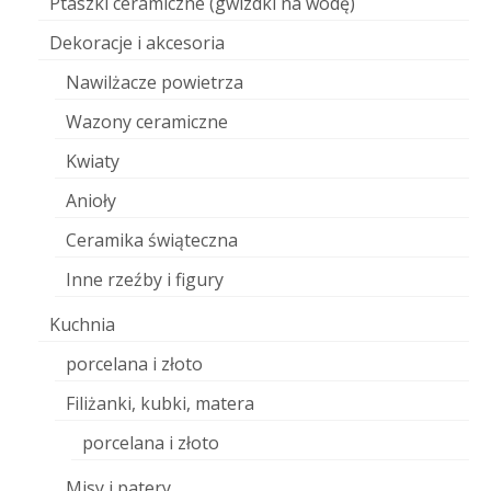
Ptaszki ceramiczne (gwizdki na wodę)
Dekoracje i akcesoria
Nawilżacze powietrza
Wazony ceramiczne
Kwiaty
Anioły
Ceramika świąteczna
Inne rzeźby i figury
Kuchnia
porcelana i złoto
Filiżanki, kubki, matera
porcelana i złoto
Misy i patery