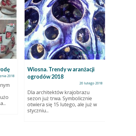
wodę
Wiosna. Trendy w aranżacji
Jak poka
ogrodów 2018
znia 2018
20 lutego 2018
wnym
Najlepiej
polecam 
Dla architektów krajobrazu
dużo
vision. 
sezon już trwa. Symbolicznie
...
na...
otwiera się 15 lutego, ale już w
styczniu...