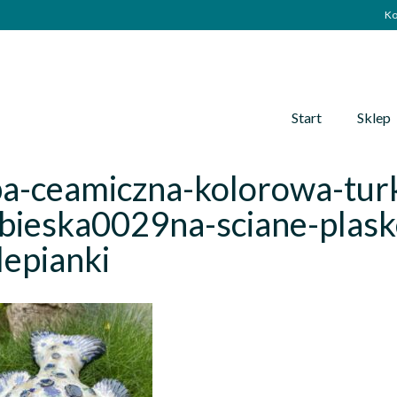
Ko
Start
Sklep
ba-ceamiczna-kolorowa-tur
bieska0029na-sciane-plask
epianki