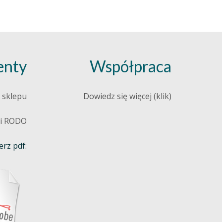
nty
Współpraca
 sklepu
Dowiedz się więcej (klik)
 i RODO
rz pdf: