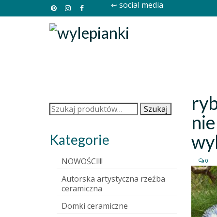
⇜ social media
ry
Szukaj:
Szukaj
nie
wyl
Kategorie
NOWOŚCI!!!
|
0
Autorska artystyczna rzeźba
ceramiczna
Domki ceramiczne