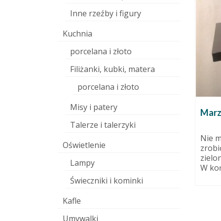
Inne rzeźby i figury
Kuchnia
porcelana i złoto
Filiżanki, kubki, matera
ARTeria – artystyczne
wakacje w Nowogardzie!
porcelana i złoto
9 czerwca 2015
Misy i patery
ARTeria – międzynarodowe
Marz
warsztaty artystyczne tętniące
dziernika 2013
Talerze i talerzyki
energią Na myśl o tych
zarnej
Nie m
warsztatach młodym ludziom
Oświetlenie
awki. Obie
zrobi
kołatają...
rego
zielon
Lampy
 Jednym...
W koń
Świeczniki i kominki
Kafle
Umywalki