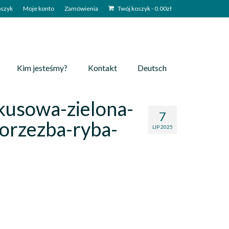
szyk
Moje konto
Zamówienia
Twój koszyk
-
0.00
zł
Kim jesteśmy?
Kontakt
Deutsch
kusowa-zielona-
7
orzezba-ryba-
LIP 2025