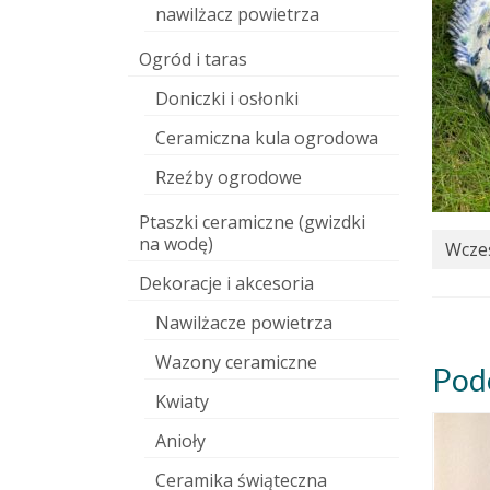
nawilżacz powietrza
Ogród i taras
Doniczki i osłonki
Ceramiczna kula ogrodowa
Rzeźby ogrodowe
Ptaszki ceramiczne (gwizdki
na wodę)
Wcześ
Dekoracje i akcesoria
Nawilżacze powietrza
Wazony ceramiczne
Pod
Kwiaty
Anioły
Ceramika świąteczna