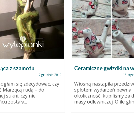
ąca z szamotu
Ceramiczne gwizdki na 
7 grudnia 2010
18 styc
ogłam się zdecydować, czy
Wiosną nastąpiła przedzi
ć Marzącą rudą – do
splotem wydarzeń pewna
ej sukni, czy nie.
okoliczność: kupiliśmy za 
cu została...
masy odlewniczej. O ile glina