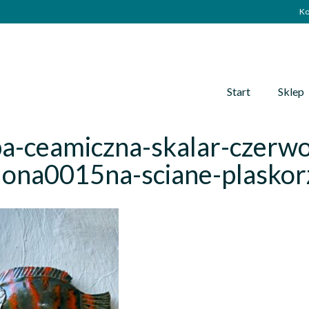
Ko
Start
Sklep
ba-ceamiczna-skalar-czerw
elona0015na-sciane-plaskor