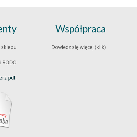
nty
Współpraca
 sklepu
Dowiedz się więcej (klik)
 i RODO
rz pdf: