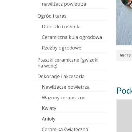
nawilżacz powietrza
Ogród i taras
Doniczki i osłonki
Ceramiczna kula ogrodowa
Rzeźby ogrodowe
Wcześ
Ptaszki ceramiczne (gwizdki
na wodę)
Dekoracje i akcesoria
Nawilżacze powietrza
Pod
Wazony ceramiczne
Kwiaty
Anioły
Ceramika świąteczna