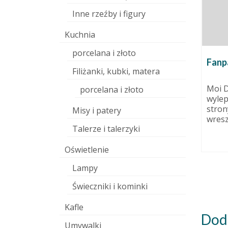
Inne rzeźby i figury
Kuchnia
porcelana i złoto
Fanpage i tzw. rozdanie :)
Filiżanki, kubki, matera
10 września 2014
Moi Drodzy. Pracownia Ceramiki
porcelana i złoto
Twój 
wylepianki.pl doczekała się
. Rajski!
cera
strony na Facebooku, czyli
Misy i patery
wreszcie mamy fanpage. Mam,...
26 maja 2012
Talerze i talerzyki
cie
Jak p
łam drżąc
każdy
Oświetlenie
wiozący
ceram
czy z
Lampy
Świeczniki i kominki
Kafle
Dod
Umywalki