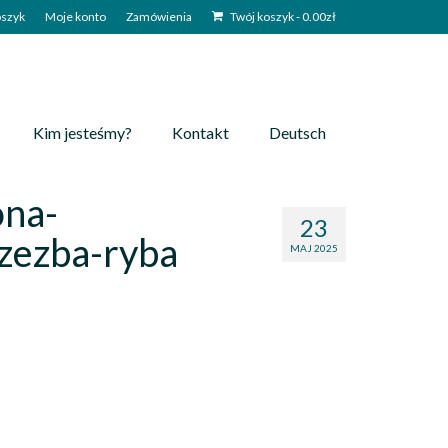
szyk
Moje konto
Zamówienia
Twój koszyk
-
0.00
zł
Kim jesteśmy?
Kontakt
Deutsch
ona-
23
zezba-ryba
MAJ 2025