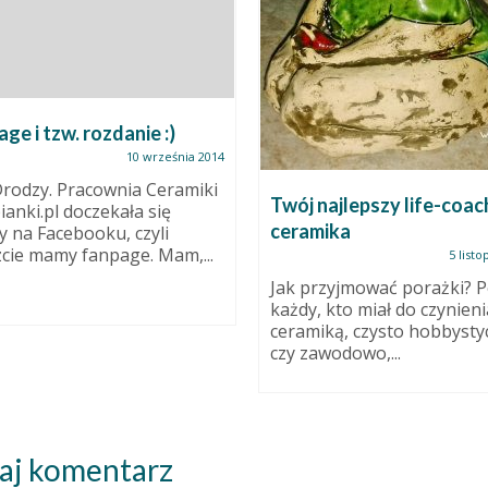
najlepszy life-coach:
Powarsztatowo
mika
21 lu
5 listopada 2014
Nie ukrywam, że bałam si
zadania. Że źle spałam w
rzyjmować porażki? Pewnie
przededniu każdego z czter
, kto miał do czynienia z
iką, czysto hobbystycznie,
awodowo,...
aj komentarz