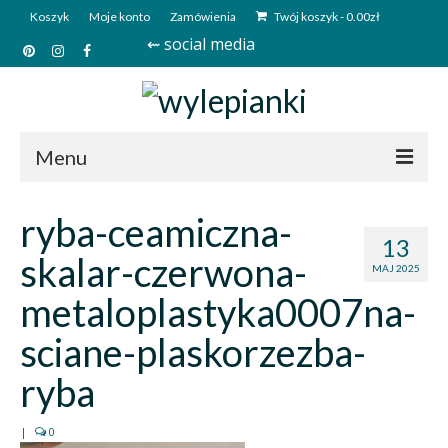
Koszyk
Moje konto
Zamówienia
Twój koszyk
-
0.00
zł
⇜ social media
Menu
Start
ryba-ceamiczna-
13
Sklep
skalar-czerwona-
MAJ 2025
Kim jesteśmy?
metaloplastyka0007na-
Kontakt
sciane-plaskorzezba-
Deutsch
ryba
|
0